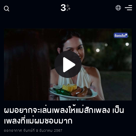
ผู้ชายที่วิ่งอยู่บนสนามนั่นไง คือ รักแท้ของแก
สักวันเธอจะสงสัยในตัวเองว่าทำไมต้องมาเสีย
เวลาอยู่กับฉัน
เลิกกับ คธา สักทีเถอะ เขาจะได้ไปมีชีวิตของตัวเขา
เอง
Play
บางทีเรารู้สึกว่า เราไม่ได้เป็นตัวเอง
Video
ผมอยากจะเล่นเพลงให้แม่สักเพลง เป็น
ฉันจะกีดกัน คธา ไม่ให้คบกับเธออีก
เพลงที่แม่ผมชอบมาก
ออกอากาศ จันทร์ที่ 9 ธันวาคม 2567