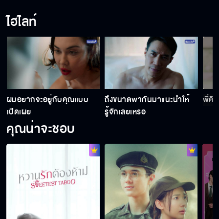
ไฮไลท์
ยอมรับมาเถอะว่าพี่สนุกกับความเจ็บปวดของคน
อื่น
วิสัยนักกีฬาที่ดี คงไม่ชอบทำอะไรลับ ๆล่อ ๆ หรือ
อองเดรชอบล่อในที่ลับ ๆ
ะ
ผมอยากจะอยู่กับคุณแบบ
ถึงขนาดพากันมาแนะนําให้
พี่คิ
เปิดเผย
รู้จักเลยเหรอ
คุณน่าจะชอบ
ชีวิตหน้าเบื่อ ต้องการความตื่นเต้นตลอดเวลาเห
รอ
ฉันจะกีดกันเธอจนสุดทาง
เด็กผู้ชายนี่มันปากหนักกันจังเลย