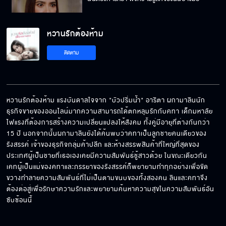
หวานรักต้องห้าม
เสียดายเวลาที่จะใช้ชีวิตกับลูก
ติดตาม
น้าขอโทษนะ ไม่ว่าลีเลือกแบบไหนน้าก็จะเคารพ
การตัดสินใจของลี
หวานรักต้องห้าม แรงบันดาลใจจาก "บัวปริ่มน้ำ" อาริตา ผกามาลินนัก
ธุรกิจขายของออนไลน์มากความสามารถได้ตกหลุมรักกับคทา เด็กมหาลัย
ไฟแรงที่ต้องการสร้างความเปลี่ยนแปลงให้สังคม ทั้งคู่มีอายุที่ต่างกันกว่า 
น้าไม่มีวันยอมเด็ดขาด
15 ปี นอกจากนั้นผกามาลินยังได้ค้นพบว่าคทาเป็นลูกชายคนเดียวของ
รังสรรค์ เจ้าของธุรกิจกลุ่มค้าปลีก และห้างสรรพสินค้าที่ใหญ่ที่สุดของ
ประเทศผู้เป็นชายที่เธอเองเคยมีความสัมพันธ์ชู้สาวด้วย ในขณะเดียวกัน 
เคทผู้เป็นแม่ของคทาและภรรยาของรังสรรค์ก็พยายามทำทุกอย่างเพื่อขัด
ขวางทำลายความสัมพันธ์ที่ไม่เป็นตามขนบของทั้งสองคน ลินและคทาจึง
ทุกอย่างจะเหมือนเดิม
ต้องต่อสู่เพื่อรักษาความรักและพยายามค้นหาความสุขในความสัมพันธ์อัน
ซับซ้อนนี้
ถ้ามึงเห็นว่ากูไม่ไหว มึงต้องบอกให้เขาพอนะ