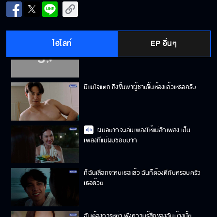
ถ้าผมแก้ข้อเสียพวกนั้นได้ เราจะกลับมาคบกันอีก
ได้มั้ย
ไฮไลท์
EP อื่นๆ
ฉันไม่มีอะไรผูกมัดคุณเหมือนคุณเคท ฉันพร้อม
ไปทุกเมื่อ
นี่แม่ใจแตก ถึงขั้นพาผู้ชายขึ้นห้องแล้วเหรอครับ
ผมอยากจะเล่นเพลงให้แม่สักเพลง เป็น
เพลงที่แม่ผมชอบมาก
ก็ฉันเลือกจะคบเธอแล้ว ฉันก็ต้องดีกับครอบครัว
เธอด้วย
ฉันต้องการหย่า ฟังความรู้สึกของฉันบ้างมั้ย