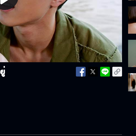
lay
ideo
ู่