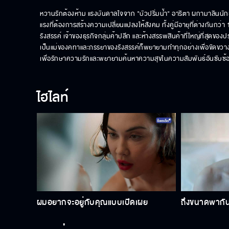
หวานรักต้องห้าม แรงบันดาลใจจาก "บัวปริ่มน้ำ" อาริตา ผกามาลิน
แรงที่ต้องการสร้างความเปลี่ยนแปลงให้สังคม ทั้งคู่มีอายุที่ต่างกัน
รังสรรค์ เจ้าของธุรกิจกลุ่มค้าปลีก และห้างสรรพสินค้าที่ใหญ่ที่สุดของ
เป็นแม่ของคทาและภรรยาของรังสรรค์ก็พยายามทำทุกอย่างเพื่อขัดขวาง
เพื่อรักษาความรักและพยายามค้นหาความสุขในความสัมพันธ์อันซับซ้อ
ไฮไลท์
ผมอยากจะอยู่กับคุณแบบเปิดเผย
ถึงขนาดพากันม