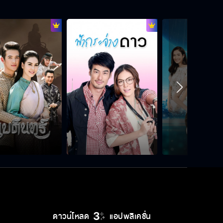
เข็ดมั้ยถ้าเกิดว่าจะมีความรักอีกรอบ
หนึ่ง
ถ้าผมมีแฟน ผมจะไม่ทำให้แฟนหึงหวง
นะ
มึงซวยแล้วแหละที่มาเป็นชู้กับผัวกู
คนเราไม่จำเป็นต้องเข้มแข็งตลอดเวลา
ก็ได้
ดาวน์โหลด
แอปพลิเคชั่น