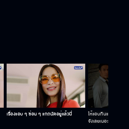
ฉันไม่อยากให้เธอมาเสียเวลากับฉัน
เราไม่เหมาะกันหรอก
ใคร ๆ ก็เจ็บหนักจากรักครั้งแรกกันทั้ง
นั้น
แกจะเป็นนางพญาเทครัว ฟาดทั้งพ่อ
ฟาดทั้งลูกไม่ได้
เรื่องแอบ ๆ ซ่อน ๆ แกถนัดอยู่แล้วนี่
ให้แอบกินแอบแซ่บกันเ
จังเลยเนอะ