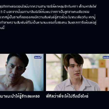
นักธุรกิจขายของออนไลน์มากความสามารถได้ตกหลุมรักกับคทา เด็กมหาลัยไฟ
กว่า 15 ปี นอกจากนั้นผกามาลินยังได้ค้นพบว่าคทาเป็นลูกชายคนเดียวของ
ประเทศผู้เป็นชายที่เธอเองเคยมีความสัมพันธ์ชู้สาวด้วย ในขณะเดียวกัน เคทผู้
ทำลายความสัมพันธ์ที่ไม่เป็นตามขนบของทั้งสองคน ลินและคทาจึงต้องต่อสู่
นนี้
าแนะนําให้รู้จักเลยเหรอ
พี่คิดว่าพี่จะให้ไปถึงเมื่อไหร่