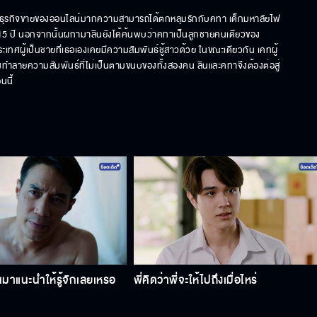
นักธุรกิจขายของออนไลน์มากความสามารถได้ตกหลุมรักกับคทา เด็กมหาลัยไฟ
กว่า 15 ปี นอกจากนั้นผกามาลินยังได้ค้นพบว่าคทาเป็นลูกชายคนเดียวของ
ประเทศผู้เป็นชายที่เธอเองเคยมีความสัมพันธ์ชู้สาวด้วย ในขณะเดียวกัน เคทผู้
ทำลายความสัมพันธ์ที่ไม่เป็นตามขนบของทั้งสองคน ลินและคทาจึงต้องต่อสู่
นนี้
าแนะนําให้รู้จักเลยเหรอ
พี่คิดว่าพี่จะให้ไปถึงเมื่อไหร่