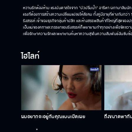
หวานรักต้องห้าม แรงบันดาลใจจาก "บัวปริ่มน้ำ" อาริตา ผกามาลิน
แรงที่ต้องการสร้างความเปลี่ยนแปลงให้สังคม ทั้งคู่มีอายุที่ต่างกัน
รังสรรค์ เจ้าของธุรกิจกลุ่มค้าปลีก และห้างสรรพสินค้าที่ใหญ่ที่สุดของ
เป็นแม่ของคทาและภรรยาของรังสรรค์ก็พยายามทำทุกอย่างเพื่อขัดขวาง
เพื่อรักษาความรักและพยายามค้นหาความสุขในความสัมพันธ์อันซับซ้อ
ไฮไลท์
ผมอยากจะอยู่กับคุณแบบเปิดเผย
ถึงขนาดพากันม