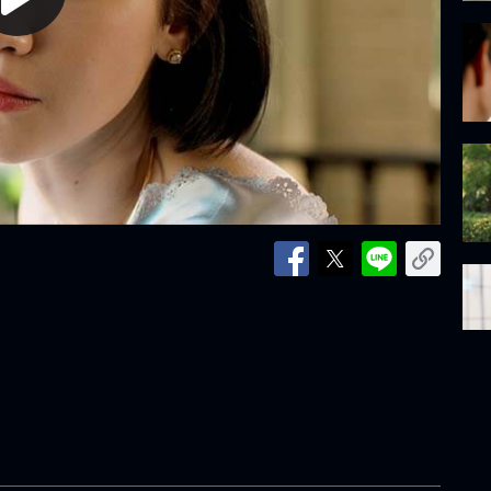
lay
ideo