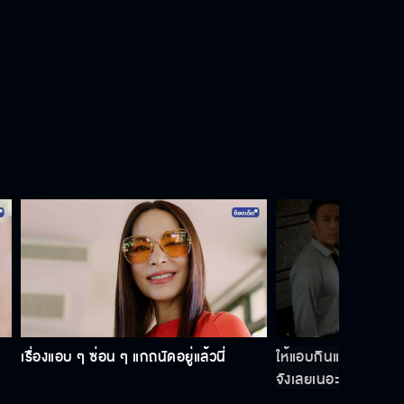
ถ้าจะอยู่กับมันก็ไม่ต้องกลับมาอีก
พี่จะต้องแฉมัน อีนี่มันลวงโลก
การที่เราคบกันมันไม่ได้ผิด
แค่เดินออกจากเด็กคนนั้น ชีวิตแกก็จะ
สงบสุขแล้ว
เรื่องแอบ ๆ ซ่อน ๆ แกถนัดอยู่แล้วนี่
ให้แอบกินแอบแซ่บกันเ
จังเลยเนอะ