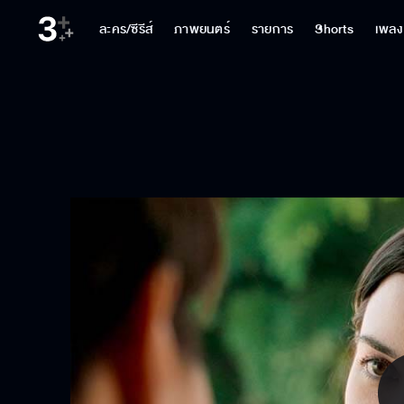
ละคร/ซีรีส์
ภาพยนตร์
รายการ
Shorts
เพลง