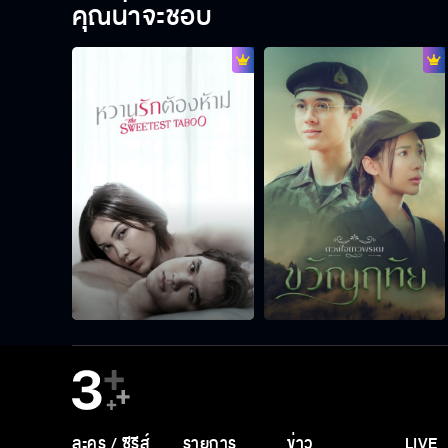
คุณน่าจะชอบ
ละคร / ซีรีส์
รายการ
ข่าว
LIVE