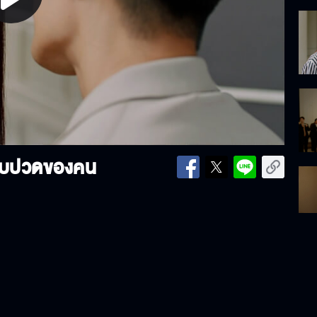
lay
ideo
เจ็บปวดของคน