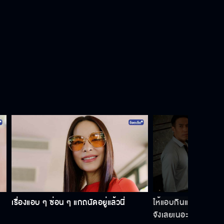
เด็กผู้ชายนี่มันปากหนักกันจังเลย
จะเบอร์ไหนก็ขออยู่ในพื้นที่ของตัวเอง
เขาไม่มีทางชอบเอมเพราะว่าเขามีแฟน
แล้ว
จีน่าจะต้องมีมุมที่คนอื่นไม่เคยเห็น
เรื่องแอบ ๆ ซ่อน ๆ แกถนัดอยู่แล้วนี่
ให้แอบกินแอบแซ่บกันเ
จังเลยเนอะ