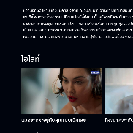
หวานรักต้องห้าม แรงบันดาลใจจาก "บัวปริ่มน้ำ" อาริตา ผกามาลิน
แรงที่ต้องการสร้างความเปลี่ยนแปลงให้สังคม ทั้งคู่มีอายุที่ต่างกัน
รังสรรค์ เจ้าของธุรกิจกลุ่มค้าปลีก และห้างสรรพสินค้าที่ใหญ่ที่สุดของ
เป็นแม่ของคทาและภรรยาของรังสรรค์ก็พยายามทำทุกอย่างเพื่อขัดขวาง
เพื่อรักษาความรักและพยายามค้นหาความสุขในความสัมพันธ์อันซับซ้อ
ไฮไลท์
ผมอยากจะอยู่กับคุณแบบเปิดเผย
ถึงขนาดพากันม