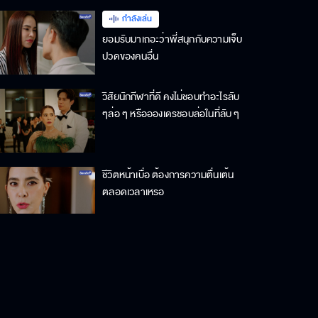
กำลังเล่น
ยอมรับมาเถอะว่าพี่สนุกกับความเจ็บ
ปวดของคนอื่น
วิสัยนักกีฬาที่ดี คงไม่ชอบทำอะไรลับ
ๆล่อ ๆ หรืออองเดรชอบล่อในที่ลับ ๆ
ชีวิตหน้าเบื่อ ต้องการความตื่นเต้น
ตลอดเวลาเหรอ
ฉันจะกีดกันเธอจนสุดทาง