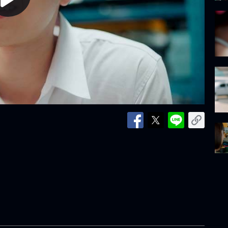
lay
ideo