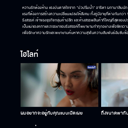
หวานรักต้องห้าม แรงบันดาลใจจาก "บัวปริ่มน้ำ" อาริตา ผกามาลิน
แรงที่ต้องการสร้างความเปลี่ยนแปลงให้สังคม ทั้งคู่มีอายุที่ต่างกัน
รังสรรค์ เจ้าของธุรกิจกลุ่มค้าปลีก และห้างสรรพสินค้าที่ใหญ่ที่สุดของ
เป็นแม่ของคทาและภรรยาของรังสรรค์ก็พยายามทำทุกอย่างเพื่อขัดขวาง
เพื่อรักษาความรักและพยายามค้นหาความสุขในความสัมพันธ์อันซับซ้อ
ไฮไลท์
ผมอยากจะอยู่กับคุณแบบเปิดเผย
ถึงขนาดพากันม