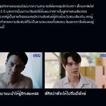
นักธุรกิจขายของออนไลน์มากความสามารถได้ตกหลุมรักกับคทา เด็กมหาลัยไฟ
กว่า 15 ปี นอกจากนั้นผกามาลินยังได้ค้นพบว่าคทาเป็นลูกชายคนเดียวของ
ประเทศผู้เป็นชายที่เธอเองเคยมีความสัมพันธ์ชู้สาวด้วย ในขณะเดียวกัน เคทผู้
ทำลายความสัมพันธ์ที่ไม่เป็นตามขนบของทั้งสองคน ลินและคทาจึงต้องต่อสู่
นนี้
าแนะนําให้รู้จักเลยเหรอ
พี่คิดว่าพี่จะให้ไปถึงเมื่อไหร่