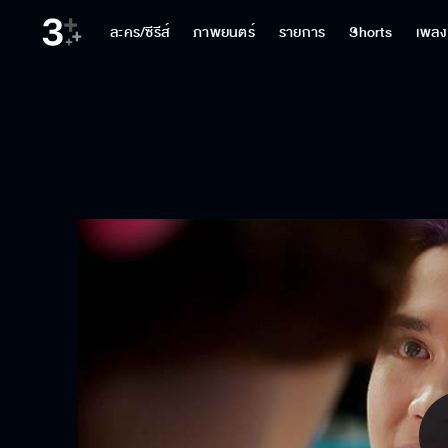
ละคร/ซีรีส์
ภาพยนตร์
รายการ
Shorts
เพลง