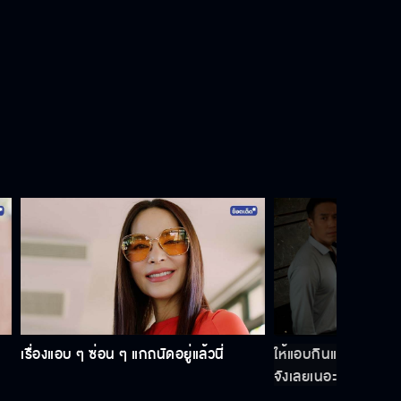
แอบดีใจที่แม่เธอเห็นว่าเราเหมาะสมเป็น
ลูกสะใภ้
ลินน่าจะมีความเป็นมืออาชีพมากกว่า
นี้
อย่าไปเกาะแกะกับสาวที่ไหนนะ
ทำไมต้องคิดเล็กคิดน้อยไม่เลิก
เรื่องแอบ ๆ ซ่อน ๆ แกถนัดอยู่แล้วนี่
ให้แอบกินแอบแซ่บกันเ
จังเลยเนอะ