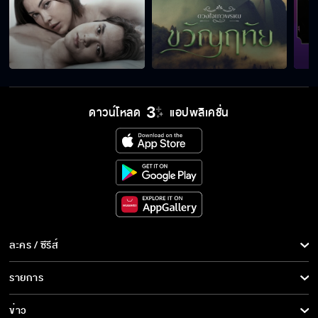
เราสองคนจะไม่มีคำว่าตลอดไป
พ่ออย่ามาสอนผมเลยเรื่องควรไม่ควร
ดาวน์โหลด
แอปพลิเคชั่น
ถึงเวลาที่เขาต้องได้รู้ว่าแม่ที่แท้จริงคือใคร
ผมบอกพ่อไปแล้วว่าผมกําลังจีบพี่อยู่
ละคร / ซีรีส์
ละคร/ซีรีส์
รายการ
ฉันหลอกใช้เธอเพื่อแก้แค้นแม่ของเธอ
ซีรีส์นานาชาติ
รายการทั้งหมด
ข่าว