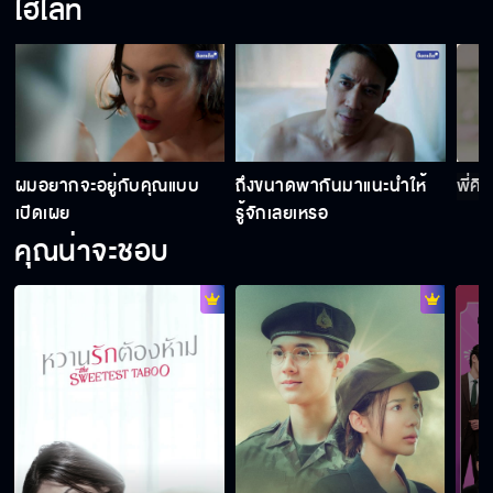
ไฮไลท์
แค่เดินออกจากเด็กคนนั้น ชีวิตแกก็จะสงบสุขแล้ว
ไม่มีใครจริงจังกับเมียน้อยของพ่อหรอกนะ
ะ
ผมอยากจะอยู่กับคุณแบบ
ถึงขนาดพากันมาแนะนําให้
พี่คิ
เปิดเผย
รู้จักเลยเหรอ
คุณน่าจะชอบ
รักผู้หญิงคนนี้มากกว่าแม่
บอกแม่เธอไปสิว่าเรากินกันอร่อยแค่ไหน
ต้องคบกันแบบแอบ ๆ ไปตลอดเลยเหรอ