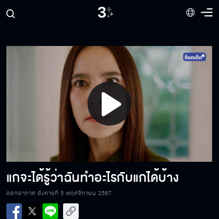
ยิ่งยาก...ผมยิ่งชอบนะ
พูดจาแบบนี้ มันก็ดูจะไม่ให้เกียรติแล้วนะ
Play
ผมยอมทิ้งทุกอย่างเพื่อพี่ ผมงี่เง่าเหรอ
Video
อย่ามองฉันเป็นคนอื่นได้มั้ย
แกจะได้รู้ว่าฉันทำอะไรกับแกได้บ้าง
ออกอากาศ อังคารที่ 5 พฤศจิกายน 2567
บีบแตรเท่าไหร่ก็ไม่ได้ยินหรอก