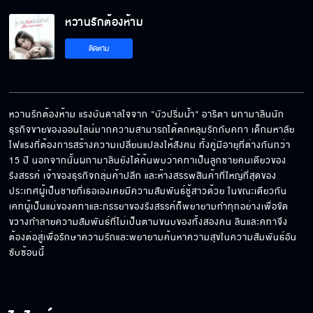
หวานรักต้องห้าม
ไปเอาชีวิตตัวเองให้รอดก่อนมั้ย
ติดตาม
แม่สิที่ต้องผิดหวังในตัวธา
หวานรักต้องห้าม แรงบันดาลใจจาก "บัวปริ่มน้ำ" อาริตา ผกามาลินนัก
ธุรกิจขายของออนไลน์มากความสามารถได้ตกหลุมรักกับคทา เด็กมหาลัย
ไฟแรงที่ต้องการสร้างความเปลี่ยนแปลงให้สังคม ทั้งคู่มีอายุที่ต่างกันกว่า 
ถ้าจะอยู่กับมันก็ไม่ต้องกลับมาอีก
15 ปี นอกจากนั้นผกามาลินยังได้ค้นพบว่าคทาเป็นลูกชายคนเดียวของ
รังสรรค์ เจ้าของธุรกิจกลุ่มค้าปลีก และห้างสรรพสินค้าที่ใหญ่ที่สุดของ
ประเทศผู้เป็นชายที่เธอเองเคยมีความสัมพันธ์ชู้สาวด้วย ในขณะเดียวกัน 
เคทผู้เป็นแม่ของคทาและภรรยาของรังสรรค์ก็พยายามทำทุกอย่างเพื่อขัด
ขวางทำลายความสัมพันธ์ที่ไม่เป็นตามขนบของทั้งสองคน ลินและคทาจึง
พี่จะต้องแฉมัน อีนี่มันลวงโลก
ต้องต่อสู่เพื่อรักษาความรักและพยายามค้นหาความสุขในความสัมพันธ์อัน
ซับซ้อนนี้
การที่เราคบกันมันไม่ได้ผิด