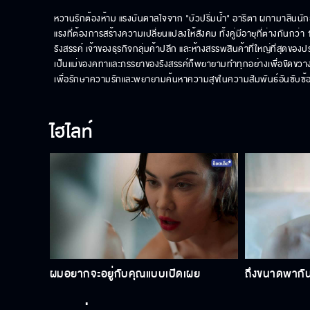
หวานรักต้องห้าม แรงบันดาลใจจาก "บัวปริ่มน้ำ" อาริตา ผกามาลิน
แรงที่ต้องการสร้างความเปลี่ยนแปลงให้สังคม ทั้งคู่มีอายุที่ต่างกัน
รังสรรค์ เจ้าของธุรกิจกลุ่มค้าปลีก และห้างสรรพสินค้าที่ใหญ่ที่สุดของ
เป็นแม่ของคทาและภรรยาของรังสรรค์ก็พยายามทำทุกอย่างเพื่อขัดขวาง
เพื่อรักษาความรักและพยายามค้นหาความสุขในความสัมพันธ์อันซับซ้อ
ไฮไลท์
ผมอยากจะอยู่กับคุณแบบเปิดเผย
ถึงขนาดพากันม