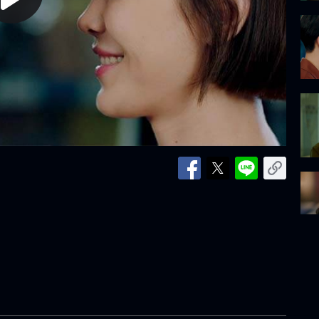
lay
ideo