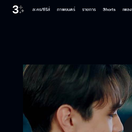
ละคร/ซีรีส์
ภาพยนตร์
รายการ
Shorts
เพลง