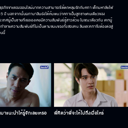
นักธุรกิจขายของออนไลน์มากความสามารถได้ตกหลุมรักกับคทา เด็กมหาลัยไฟ
กว่า 15 ปี นอกจากนั้นผกามาลินยังได้ค้นพบว่าคทาเป็นลูกชายคนเดียวของ
ประเทศผู้เป็นชายที่เธอเองเคยมีความสัมพันธ์ชู้สาวด้วย ในขณะเดียวกัน เคทผู้
ทำลายความสัมพันธ์ที่ไม่เป็นตามขนบของทั้งสองคน ลินและคทาจึงต้องต่อสู่
นนี้
าแนะนําให้รู้จักเลยเหรอ
พี่คิดว่าพี่จะให้ไปถึงเมื่อไหร่