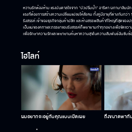
หวานรักต้องห้าม แรงบันดาลใจจาก "บัวปริ่มน้ำ" อาริตา ผกามาลิน
แรงที่ต้องการสร้างความเปลี่ยนแปลงให้สังคม ทั้งคู่มีอายุที่ต่างกัน
รังสรรค์ เจ้าของธุรกิจกลุ่มค้าปลีก และห้างสรรพสินค้าที่ใหญ่ที่สุดของ
เป็นแม่ของคทาและภรรยาของรังสรรค์ก็พยายามทำทุกอย่างเพื่อขัดขวาง
เพื่อรักษาความรักและพยายามค้นหาความสุขในความสัมพันธ์อันซับซ้อ
ไฮไลท์
ผมอยากจะอยู่กับคุณแบบเปิดเผย
ถึงขนาดพากันม