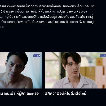
นักธุรกิจขายของออนไลน์มากความสามารถได้ตกหลุมรักกับคทา เด็กมหาลัยไฟ
กว่า 15 ปี นอกจากนั้นผกามาลินยังได้ค้นพบว่าคทาเป็นลูกชายคนเดียวของ
ประเทศผู้เป็นชายที่เธอเองเคยมีความสัมพันธ์ชู้สาวด้วย ในขณะเดียวกัน เคทผู้
ทำลายความสัมพันธ์ที่ไม่เป็นตามขนบของทั้งสองคน ลินและคทาจึงต้องต่อสู่
นนี้
าแนะนําให้รู้จักเลยเหรอ
พี่คิดว่าพี่จะให้ไปถึงเมื่อไหร่