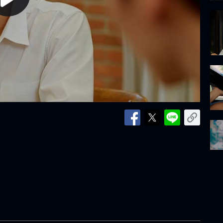
lay
ideo