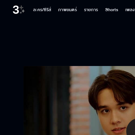
ละคร/ซีรีส์
ภาพยนตร์
รายการ
Shorts
เพลง