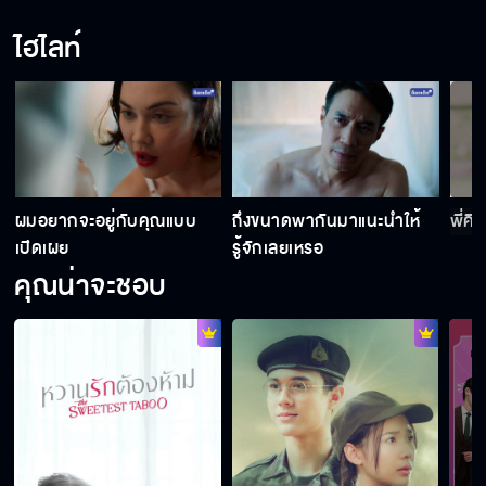
ไฮไลท์
ผมบอกพ่อไปแล้วว่าผมกําลังจีบพี่อยู่
ฉันหลอกใช้เธอเพื่อแก้แค้นแม่ของเธอ
ะ
ผมอยากจะอยู่กับคุณแบบ
ถึงขนาดพากันมาแนะนําให้
พี่คิ
เปิดเผย
รู้จักเลยเหรอ
คุณน่าจะชอบ
เป็นแม่คนมันยากนะ เหมือนต้องยอมลูกเสมอ
จะให้ปล่อยคนนี้ไปจริง ๆ เหรอ
ฉันไม่อยากให้เธอมาเสียเวลากับฉัน