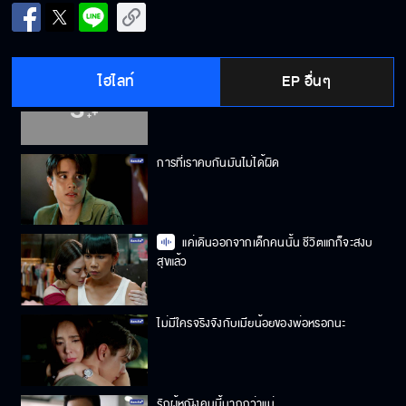
ถ้าจะอยู่กับมันก็ไม่ต้องกลับมาอีก
ไฮไลท์
EP อื่นๆ
พี่จะต้องแฉมัน อีนี่มันลวงโลก
การที่เราคบกันมันไม่ได้ผิด
แค่เดินออกจากเด็กคนนั้น ชีวิตแกก็จะสงบ
สุขแล้ว
ไม่มีใครจริงจังกับเมียน้อยของพ่อหรอกนะ
รักผู้หญิงคนนี้มากกว่าแม่