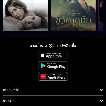
เราไม่เหมาะกันหรอก
ใคร ๆ ก็เจ็บหนักจากรักครั้งแรกกันทั้งนั้น
ดาวน์โหลด
แอปพลิเคชั่น
แกจะเป็นนางพญาเทครัว ฟาดทั้งพ่อ ฟาดทั้งลูก
ไม่ได้
เข็ดมั้ยถ้าเกิดว่าจะมีความรักอีกรอบหนึ่ง
ละคร / ซีรีส์
ละคร/ซีรีส์
รายการ
ถ้าผมมีแฟน ผมจะไม่ทำให้แฟนหึงหวงนะ