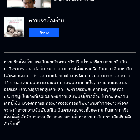
หวานรักต้องห้าม
บอกแม่เธอไปสิว่าเรากินกันอร่อยแค่ไหน
ติดตาม
ต้องคบกันแบบแอบ ๆ ไปตลอดเลยเหรอ
หวานรักต้องห้าม แรงบันดาลใจจาก "บัวปริ่มน้ำ" อาริตา ผกามาลินนัก
ธุรกิจขายของออนไลน์มากความสามารถได้ตกหลุมรักกับคทา เด็กมหาลัย
ไฟแรงที่ต้องการสร้างความเปลี่ยนแปลงให้สังคม ทั้งคู่มีอายุที่ต่างกันกว่า 
เราสองคนจะไม่มีคำว่าตลอดไป
15 ปี นอกจากนั้นผกามาลินยังได้ค้นพบว่าคทาเป็นลูกชายคนเดียวของ
รังสรรค์ เจ้าของธุรกิจกลุ่มค้าปลีก และห้างสรรพสินค้าที่ใหญ่ที่สุดของ
ประเทศผู้เป็นชายที่เธอเองเคยมีความสัมพันธ์ชู้สาวด้วย ในขณะเดียวกัน 
เคทผู้เป็นแม่ของคทาและภรรยาของรังสรรค์ก็พยายามทำทุกอย่างเพื่อขัด
ขวางทำลายความสัมพันธ์ที่ไม่เป็นตามขนบของทั้งสองคน ลินและคทาจึง
พ่ออย่ามาสอนผมเลยเรื่องควรไม่ควร
ต้องต่อสู่เพื่อรักษาความรักและพยายามค้นหาความสุขในความสัมพันธ์อัน
ซับซ้อนนี้
ถึงเวลาที่เขาต้องได้รู้ว่าแม่ที่แท้จริงคือใคร