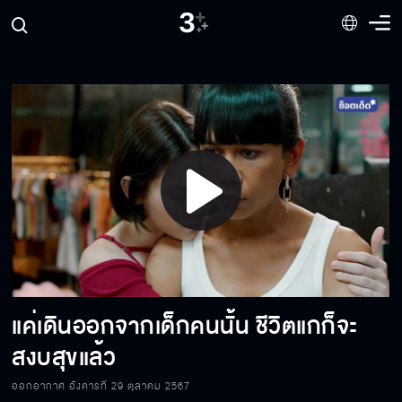
แกจะได้รู้ว่าฉันทำอะไรกับแกได้บ้าง
ฉันไม่มีวันไปหาพ่อเธอหรอก
ถ้าเกิดอะไรขึ้นมันเป็นเพราะธาทำกับแม่ก่อน
Play
ไปเอาชีวิตตัวเองให้รอดก่อนมั้ย
Video
แค่เดินออกจากเด็กคนนั้น ชีวิตแกก็จะ
แม่สิที่ต้องผิดหวังในตัวธา
สงบสุขแล้ว
ออกอากาศ อังคารที่ 29 ตุลาคม 2567