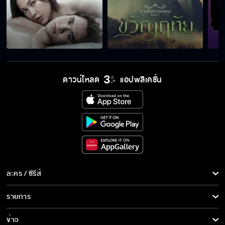
พี่จะต้องแฉมัน อีนี่มันลวงโลก
การที่เราคบกันมันไม่ได้ผิด
ดาวน์โหลด
แอปพลิเคชั่น
แค่เดินออกจากเด็กคนนั้น ชีวิตแกก็จะสงบสุขแล้ว
ไม่มีใครจริงจังกับเมียน้อยของพ่อหรอกนะ
ละคร / ซีรีส์
ละคร/ซีรีส์
รายการ
รักผู้หญิงคนนี้มากกว่าแม่
ซีรีส์นานาชาติ
รายการทั้งหมด
ข่าว