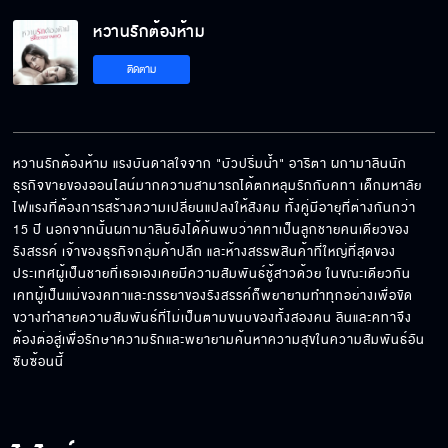
หวานรักต้องห้าม
อย่ามองฉันเป็นคนอื่นได้มั้ย
ติดตาม
บีบแตรเท่าไหร่ก็ไม่ได้ยินหรอก
หวานรักต้องห้าม แรงบันดาลใจจาก "บัวปริ่มน้ำ" อาริตา ผกามาลินนัก
ธุรกิจขายของออนไลน์มากความสามารถได้ตกหลุมรักกับคทา เด็กมหาลัย
ไฟแรงที่ต้องการสร้างความเปลี่ยนแปลงให้สังคม ทั้งคู่มีอายุที่ต่างกันกว่า 
ผมเชื่อใจพี่นะ แต่ผมไม่เชื่อใจพ่อ
15 ปี นอกจากนั้นผกามาลินยังได้ค้นพบว่าคทาเป็นลูกชายคนเดียวของ
รังสรรค์ เจ้าของธุรกิจกลุ่มค้าปลีก และห้างสรรพสินค้าที่ใหญ่ที่สุดของ
ประเทศผู้เป็นชายที่เธอเองเคยมีความสัมพันธ์ชู้สาวด้วย ในขณะเดียวกัน 
เคทผู้เป็นแม่ของคทาและภรรยาของรังสรรค์ก็พยายามทำทุกอย่างเพื่อขัด
แม่ไม่ละอายใจบ้างเหรอที่ไม่รักษาคำพูด
ขวางทำลายความสัมพันธ์ที่ไม่เป็นตามขนบของทั้งสองคน ลินและคทาจึง
ต้องต่อสู่เพื่อรักษาความรักและพยายามค้นหาความสุขในความสัมพันธ์อัน
ซับซ้อนนี้
แกจะได้รู้ว่าฉันทำอะไรกับแกได้บ้าง