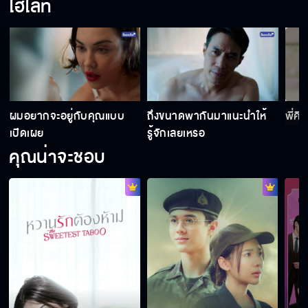
ไฮไลท์
ฉันไม่มีวันไปหาพ่อเธอหรอก
ถ้าเกิดอะไรขึ้นมันเป็นเพราะธาทำกับแม่ก่อน
ะ
ผมอยากจะอยู่กับคุณแบบ
ถึงขนาดพากันมาแนะนําให้
พี่คิ
เปิดเผย
รู้จักเลยเหรอ
คุณน่าจะชอบ
ไปเอาชีวิตตัวเองให้รอดก่อนมั้ย
แม่สิที่ต้องผิดหวังในตัวธา
ถ้าจะอยู่กับมันก็ไม่ต้องกลับมาอีก