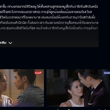
ขึ้น เขาบอกอยากมีชีวิตอยู่ ได้เห็นหลานลูกของหนูเล็กกับวาริทในสักวันหนึ่ง 
รที่โรสจะไปจากเช่นนก(ภาสกร) ภาณุให้ลูกน้องซ้อมน้องชายของโรส โรส
ีวิตในเวลาต่อมาที่โรงพยาบาล เช่นชนกร้องไห้บอกกับภาณุว่าโรสกำลังตั้ง
ใจที่พ่อไม่เคยสำนึกผิด ทั้งสองทะเลาะกันอย่างหนักภาณุช็อคจนเข้าโรงพยาบาล 
ับกระสุนแทนเสียชีวิตในที่สุด คนร้ายจับวาริทกับหนูเล็กไปด้วยกัน ภาณุเข้ามา
มเติม 