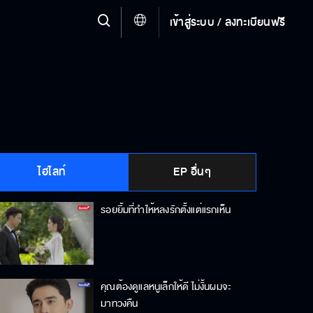
เข้าสู่ระบบ / ลงทะเบียนฟรี
ไฮไลท์
EP อื่นๆ
รอยยิ้มที่ทำให้หลงรักตั้งแต่แรกเห็น
คุณต้องดูแลหนูเล็กให้ดี ไม่งั้นผมจะ
มาทวงคืน