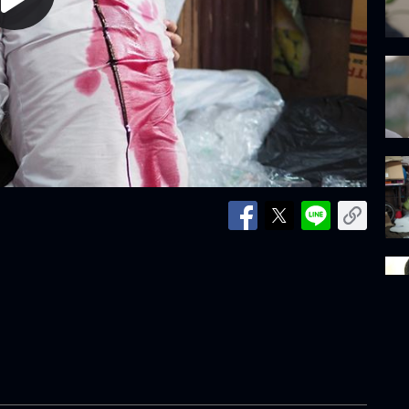
lay
ideo