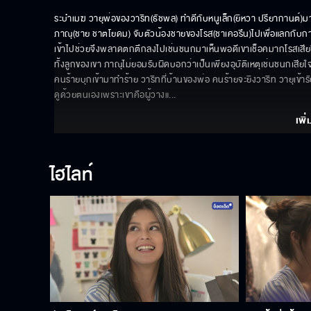
ระบำเมฆ วายุพ่อของวาริท(ธัชพล) ทำดีกับหนูเล็ก(ยิหวา ปรียากานต์)มาก
ภาณุ(ชาย ชาตโยดม) จับตัวน้องชายของโรส(ชาเคอรึน)ไปเพื่อแลกกับกา
เข้าไปช่วยจึงพลาดตกตึกลงไปเช่นชนกมาเห็นพอดีเขาเช็อคมากโรสเสียช
ทั้งลูกของเขา ภาณุไม่ยอมรับผิดบอกว่าเป็นเพียงอุบัติเหตุเช่นชนกเสีย
คนร้ายบุกเข้ามาทำร้าย วาริทที่บ้านของพ่อ คนร้ายจะยิงวาริท วายุเข้าร
ดูด้วยตนเองเพราะเขาคือผู้วางแ
... 
เพิ่
ไฮไลท์