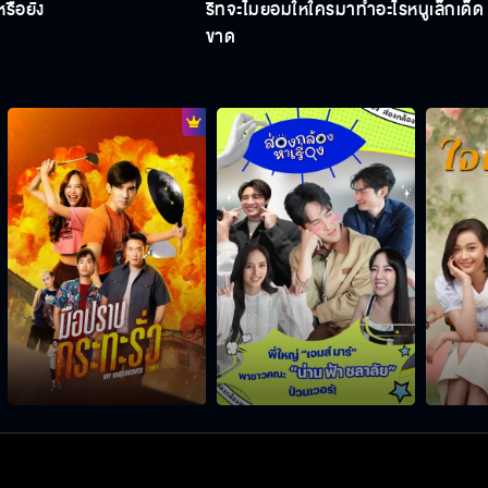
นหรือยัง
ริทจะไม่ยอมให้ใครมาทำอะไรหนูเล็กเด็ด
ขาด