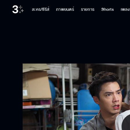
ละคร/ซีรีส์
ภาพยนตร์
รายการ
Shorts
เพลง