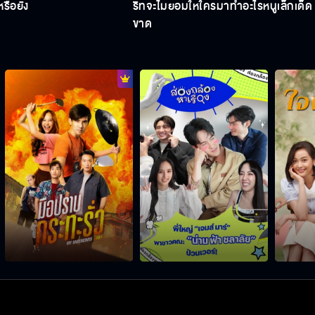
นหรือยัง
ริทจะไม่ยอมให้ใครมาทำอะไรหนูเล็กเด็ด
ขาด