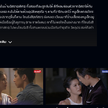
ในบ้านอิสรา(อดิศร) ทั้งสองเกือบถูกจับได้ ดีที่หลบซ่อนตัวจากอิสราได้ทัน 
่ของเธอ คงไม่ได้ตายด้วยอุบัติเหตุจริง ๆ ตามที่วาริทบอกไว้ หนูเล็กตกลงใจจะ
ากฏขึ้นก็ตาม โชนรังสี(ลภัสรา) ยังคงแวะเวียนมาที่ร้านเสื้อของหนูเล็กอยู่
มื่อเรื่องรู้ถึงหูภาณุ (ชาย ชาตโยดม) เขาก็ไม่พอใจเป็นอย่างมาก ที่โชนรังสี 
(ภาสกร) ไปพบโชนรังสี ทั้งสามตกลงร่วมมือกันทำธุรกิจ วัตถุประสงค์คือกำ
มเติม 