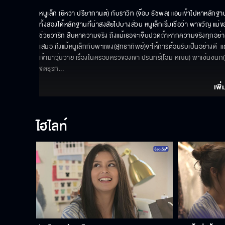
หนูเล็ก (ยิหวา ปรียากานต์) กับราวิท (จ๊อบ ธัชพล) แอบเข้าไปหาหลักฐาน
ทั้งสองได้หลักฐานที่น่าสงสัยไปบางส่วน หนูเล็กเริ่มเชื่อว่า พาขวัญ แม
ช่วยวาริท สืบหาความจริง ถึงแม้เธอจะเจ็บปวดถ้าหากความจริงทุกอย่างปร
เสมอ ถึงแม้หนูเล็กกับพะแพง(สุทธาทิพย์)จะให้การต้อนรับเป็นอย่างดี  แต่เ
เข้ามาวุ่นวาย เรื่องในครอบครัวของเขา ปรินทร์(โอม คณิน) พาเช่นชนก
จัดธุรกิ
... 
เพิ่
ไฮไลท์