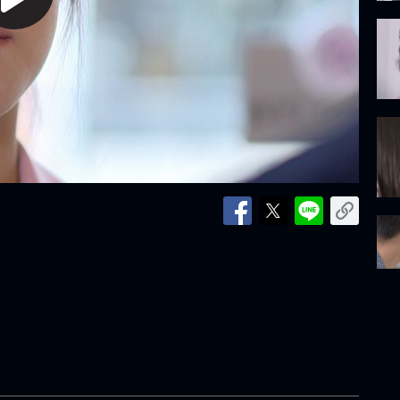
lay
ideo