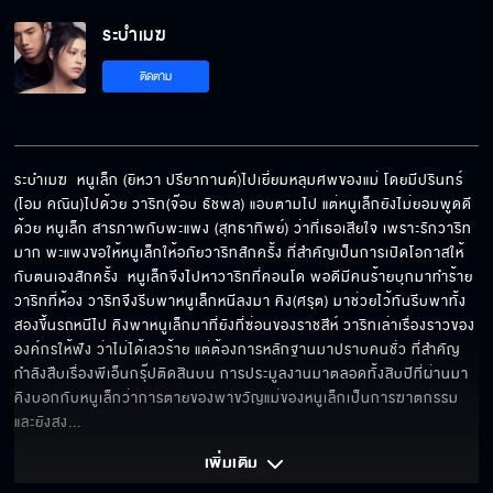
ระบำเมฆ
ผมขอโทษนะพ่อ
ติดตาม
ผมมาที่นี่เพื่อเตือนนะ
ระบำเมฆ  หนูเล็ก (ยิหวา ปรียากานต์)ไปเยี่ยมหลุมศพของแม่ โดยมีปรินทร์ 
(โอม คณิน)ไปด้วย วาริท(จ๊อบ ธัชพล) แอบตามไป แต่หนูเล็กยังไม่ยอมพูดดี
ด้วย หนูเล็ก สารภาพกับพะแพง (สุทธาทิพย์) ว่าที่เธอเสียใจ เพราะรักวาริท
ความตายใกล้กว่าที่คิด
มาก พะแพงขอให้หนูเล็กให้อภัยวาริทสักครั้ง ที่สำคัญเป็นการเปิดโอกาสให้
กับตนเองสักครั้ง  หนูเล็กจึงไปหาวาริทที่คอนโด พอดีมีคนร้ายบุกมาทำร้าย
วาริทที่ห้อง วาริทจึงรีบพาหนูเล็กหนีลงมา คิง(ศรุต) มาช่วยไว้ทันรีบพาทั้ง
สองขึ้นรถหนีไป คิงพาหนูเล็กมาที่ยังที่ซ่อนของราชสีห์ วาริทเล่าเรื่องราวของ
องค์กรให้ฟัง ว่าไม่ได้เลวร้าย แต่ต้องการหลักฐานมาปราบคนชั่ว ที่สำคัญ
เป็นลูกเมียน้อย...ไม่เคยมีอะไรดี
กำลังสืบเรื่องพีเอ็นกรุ๊ปติดสินบน การประมูลงานมาตลอดทั้งสิบปีที่ผ่านมา 
คิงบอกกับหนูเล็กว่าการตายของพาขวัญแม่ของหนูเล็กเป็นการฆาตกรรม 
และยังสง
... 
ลูกอกตัญญู
เพิ่มเติม 