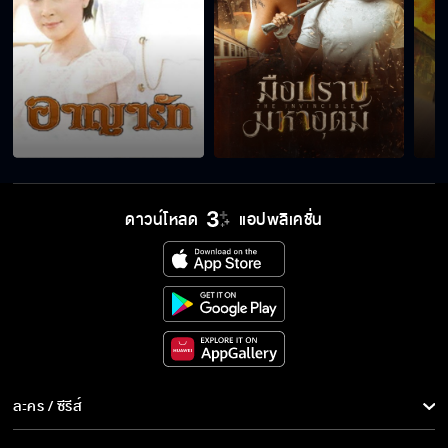
ดาวน์โหลด
แอปพลิเคชั่น
ละคร / ซีรีส์
ละคร/ซีรีส์