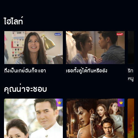
ไม่รักแล้วจะหึงทำไม
ไฮไลท์
พ่อเหมือนโกรธที่หนูเล็กเกิดมา
ริทจะไม่ยอมให้ใครมาทำอะไรหนูเล็กเด็ดขาด
ถึงเป็นเกย์ฉันก็จะเอา
เธอทั้งคู่ได้กันหรือยัง
ริทจ
หนูเ
คุณน่าจะชอบ
เธอทั้งคู่ได้กันหรือยัง
ถึงเป็นเกย์ฉันก็จะเอา