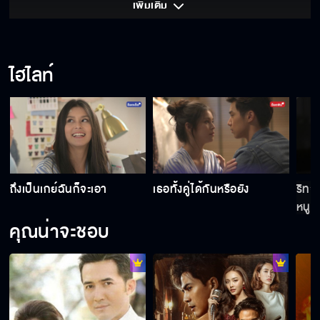
เพิ่มเติม 
ไม่จำเป็นต้องฟังตามคำสั่ง
ไฮไลท์
หนูเป็นตัวแทนของแม่
ในวันข้างหน้าคุณต้องดูแลตัวเองเมื่อไม่มีผม
ถึงเป็นเกย์ฉันก็จะเอา
เธอทั้งคู่ได้กันหรือยัง
ริทจ
หนูเ
คุณน่าจะชอบ
เพราะมันชีวิตกูถึงเป็นแบบนี้
คุณจะต้องเสียของรักเหมือนกับผม