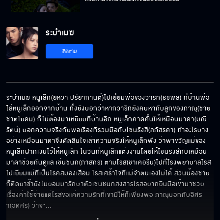
ระบำเมฆ
ถ้าไม่อยากมีปัญหาอย่ายุ่งกับหนูเล็ก
ติดตาม
ฉันไว้ใจพวกเธอ
ระบำเมฆ หนูเล็ก(ยิหวา ปรียากานต์)ไปเยี่ยมพ่อของวาริท(ธัชพล) ที่บ้านพ่อ
ไล่หนูเล็กออกจากบ้าน ทั้งยังบอกว่าหากวาริทยังคบหากับลูกของภาณุ(ชาย 
ชาตโยดม) ก็ไม่ต้องมาเหยียบที่บ้านอีก หนูเล็กคาดคั้นให้เหมือนมาดา(มณี
ทำไมถึงรวมหัวกันหักหลังคุณพ่อ
รัตน์) บอกความจริงกับพ่อเรื่องที่ร่วมมือกับโชนรังสี(ลภัสรดา) ทำอะไรบาง
อย่างเหมือนมาดาจึงตัดสินใจเล่าความจริงให้หนูเล็กฟัง ว่าพาขวัญแม่ของ
หนูเล็กฝากเงินไว้ให้หนูเล็ก ในวันที่หนูเล็กแต่งงานโดยให้โชนรังสีกับเหมือน
มาดาช่วยกันดูแล เช่นชนก(ภาสกร) ตามโรส(ชาเคอรีน)ไปที่โรงพยาบาลโรส
ไปเยี่ยมแม่ที่เป็นโรคสมองเสื่อม โรสเศร้าใจที่แม่จำตนเองไม่ได้ ส่วนน้องชาย
ผมอยากให้คุณเป็นผู้หญิงของผม
ก็ติดยาซ้ำยังไม่ยอมมารักษาตัวเช่นชนกสงสารโรสอยากยื่นมือเข้ามาช่วย
เรื่องค่าใช้จ่ายแต่โรสขอแค่ความรักที่เขามีให้ก็เพียงพอ ภาณุบอกกับอิศร
า(อดิศร) ว่าจะ
... 
ลูกผู้ชายทำแบบนี้ไม่แมนเลยนะ