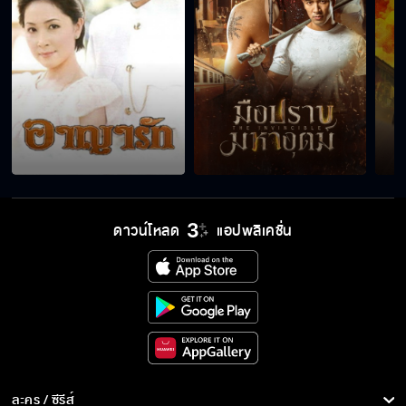
โลกของคุณกับฉันมันคนละโลกกัน
จูบทีเดียวถึงกับหมดแรง
ดาวน์โหลด
แอปพลิเคชั่น
สบู่เข้าตา...มาล้างให้หน่อย
กุญแจดอกสำคัญที่จะล้มพีเอ็นกรุ๊ป
อย่าคิดว่าฉันยังรักเธออยู่นะ
ละคร / ซีรีส์