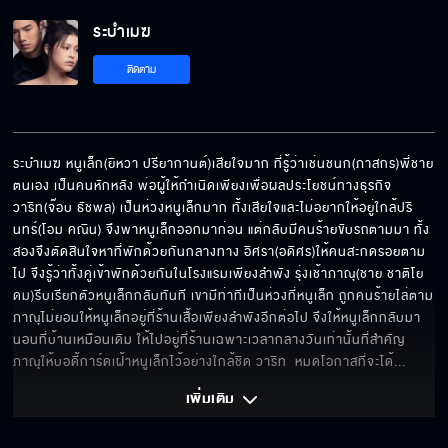
ระบำเมฆ
ไม่อยากฝังคนในครอบครัว
ติดตาม
ไม่ชินกับการแพ้
ระบำเมฆ หนูเล็ก(ยิหวา ปรียากานต์)เสียใจมาก ที่รู้ว่าเช่นชนก(ภาสกร)พี่ชาย
ตนเอง เป็นคนหักหลัง พ่อผู้ให้กำเนิดเพียงเพื่อผลประโยชน์ทางธุรกิจ 
วาริท(จ๊อบ ธัชพล) เป็นห่วงหนูเล็กมาก ทั้งเสียใจและไม่อยากให้อยู่ใกล้ปริ
ผมเชื่อว่าความรักของเราเป็นเรื่องจริง
นทร์(โอม คณิน) จึงพาหนูเล็กออกมาก่อน แต่กลับมีคนร้ายขับรถตามมา ทั้ง
สองจึงตัดสินใจหาที่พักด้วยกันกลางทาง อิศรา(อดิศร)ให้คนสะกดรอยตาม
ไป จึงรู้ว่าทั้งคู่เข้าพักด้วยกันในโรงแรมเพียงลำพัง รุ่งเช้าภาณุ(ชาย ชาติโย
ดม)รีบเรียกตัวหนูเล็กกลับทันที เขามีท่าทีเป็นห่วงที่หนูเล็ก ถูกคนร้ายไล่ตาม
ภาณุไม่ยอมให้หนูเล็กอยู่ที่ร้านเสื้อเพียงลำพังอีกต่อไป จึงให้หนูเล็กกลับมา
จำไว้ว่าฉันเกลียดนาย
นอนที่บ้านเหมือนเดิม ให้ไปอยู่ที่ร้านเฉพาะเวลากลางวันเท่านั้นที่สำคัญ 
ภาณุให้บอดี้การ์ดเฝ้าหนูเล็กไว้อย่างใกล้ชิด วาริท  หมดโอกาสที่จะได้
... 
เพิ่มเติม 
เรื่องที่ผมรักคุณ ไม่ใช่เรื่องโกหก