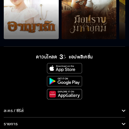
ความตายใกล้กว่าที่คิด
เป็นลูกเมียน้อย...ไม่เคยมีอะไรดี
ดาวน์โหลด
แอปพลิเคชั่น
ลูกอกตัญญู
ไม่รักแล้วจะหึงทำไม
ละคร / ซีรีส์
พ่อเหมือนโกรธที่หนูเล็กเกิดมา
ละคร/ซีรีส์
รายการ