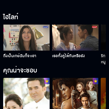
ไฮไลท์
ถึงเป็นเกย์ฉันก็จะเอา
เธอทั้งคู่ได้กันหรือยัง
ริทจ
หนูเ
คุณน่าจะชอบ