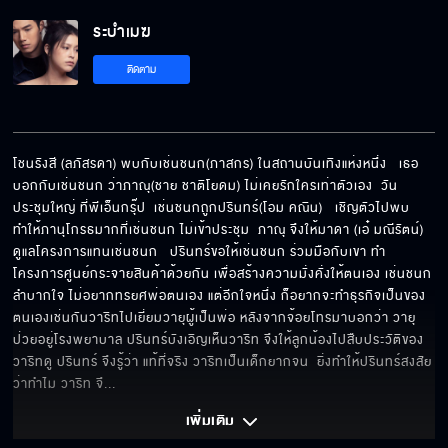
ระบำเมฆ
ริทจะไม่ยอมให้ใครมาทำอะไรหนูเล็กเด็ดขาด
ติดตาม
เธอทั้งคู่ได้กันหรือยัง
โชนรังสี (ลภัสรดา) พบกับเช่นชนก(ภาสกร) ในสถานบันเทิงแห่งหนึ่ง   เธอ
บอกกับเช่นชนก ว่าภาณุ(ชาย ชาติโยดม) ไม่เคยรักใครเท่าตัวเอง  วัน
ประชุมใหญ่ ที่พีเอ็นกรุ๊ป  เช่นชนกถูกปรินทร์(โอม คณิน)   เชิญตัวไปพบ  
ถึงเป็นเกย์ฉันก็จะเอา
ทำให้ภานุโกรธมากที่เช่นชนก ไม่เข้าประชุม  ภาณุ จึงให้มาดา (เอ๋ มณีรัตน์) 
ดูแลโครงการแทนเช่นชนก   ปรินทร์ขอให้เช่นชนก ร่วมมือกับเขา ทำ
โครงการศูนย์กระจายสินค้าด้วยกัน เพื่อสร้างความมั่งคั่งให้ตนเอง เช่นชนก
ลำบากใจ ไม่อยากทรยศพ่อตนเอง แต่อีกใจหนึ่ง ก็อยากจะทำธุรกิจเป็นของ
ตนเองเช่นกันวาริทไปเยี่ยมวายุผู้เป็นพ่อ หลังจากจ้อยโทรมาบอกว่า วายุ
ป่วยอยู่โรงพยาบาล ปรินทร์บังเอิญเห็นวาริท จึงให้ลูกน้องไปสืบประวัติของ
วาริทดู ปรินทร์ จึงรู้ว่า แท้ที่จริง วาริทเป็นเด็กยากจน  ยิ่งทำให้ปรินทร์สงสัย 
ว่าทำไม วาริท จึ
... 
เพิ่มเติม 