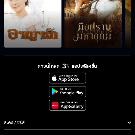
ดาวน์โหลด
แอปพลิเคชั่น
ละคร / ซีรีส์
ละคร/ซีรีส์