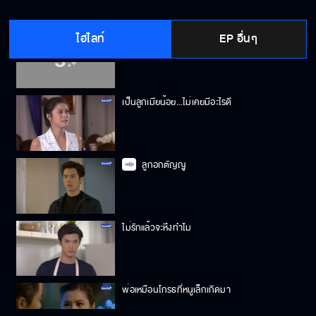
ไฮไลท์
EP อื่นๆ
ความตายใกล้กว่าที่คิด
เป็นลูกเมียน้อย...ไม่เคยมีอะไรดี
ลูกอกตัญญู
ไม่รักแล้วจะหึงทำไม
พ่อเหมือนโกรธที่หนูเล็กเกิดมา