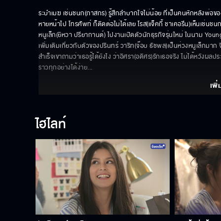
ระบำเมฆ เช่นชนก(ภาสกร) รู้สึกลำบากใจไม่น้อย ที่เป็นคนหักหลังพ่อ
หายหน้าไป โทรศัพท์ ก็ติดต่อไม่ได้เลย โรส(แจ็คกี้ ชาเคอรึน)เห็นเช่นช
หนูเล็ก(ยิหวา ปรียากานต์) ไปงานเปิดตัวนักธุรกิจรุ่นใหม่ ในนาม Young
เพิ่มเติมเกี่ยวกับตัวของปรินทร์ วาริท(จ๊อบ ธัชพล)เป็นห่วงหนูเล็กม
สำเร็จเขาถามว่าเธอรู้ได้ยังไง ว่าอิศรา(อดิศร)รักเธอจริง ไม่ได้หวังผลป
ราวทุกอย่างได้ง่าย
... 
เพิ่
ไฮไลท์