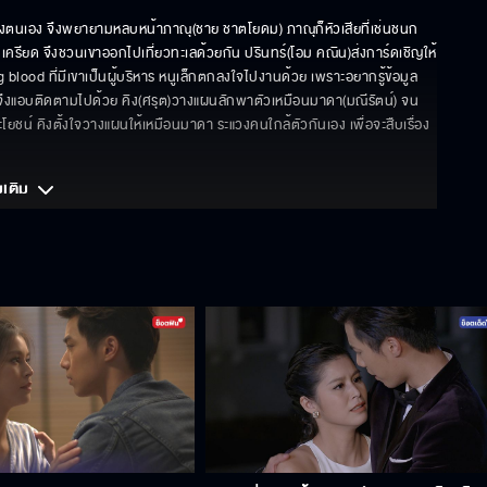
ของตนเอง จึงพยายามหลบหน้าภาณุ(ชาย ชาตโยดม) ภาณุก็หัวเสียที่เช่นชนก
นกเครียด จึงชวนเขาออกไปเที่ยวทะเลด้วยกัน ปรินทร์(โอม คณิน)ส่งการ์ดเชิญให้
 blood ที่มีเขาเป็นผู้บริหาร หนูเล็กตกลงใจไปงานด้วย เพราะอยากรู้ข้อมูล
าก จึงแอบติดตามไปด้วย คิง(ศรุต)วางแผนลักพาตัวเหมือนมาดา(มณีรัตน์) จน
ระโยชน์ คิงตั้งใจวางแผนให้เหมือนมาดา ระแวงคนใกล้ตัวกันเอง เพื่อจะสืบเรื่อง
มเติม 