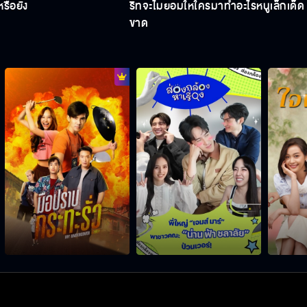
นหรือยัง
ริทจะไม่ยอมให้ใครมาทำอะไรหนูเล็กเด็ด
ขาด