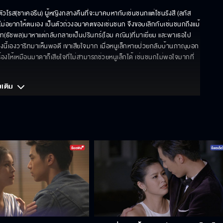
วโรส(ชาเคอรีน) ผู้หญิงกลางคืนที่จะมาคบหากับเช่นชนกแต่โชนรังสี (ลภัส
ไม่อยากให้ตนเอง เป็นตัวถ่วงอนาคตของเช่นชนก จึงขอบเลิกกับเช่นชนกถึงแม้
ริท(ธัชพล)มาหาแต่กลับกลายเป็นปรินทร์(โอม คณิน)ที่มาเยี่ยม และพาเธอไป
รงนี้เองวาริทมาเห็นพอดี เขาเสียใจมาก เมื่อหนูเล็กหายป่วยกลับบ้านภาณุบอก
ร้องไห้เหมือนมาดาก็เสียใจที่ไม่สามารถช่วยหนูเล็กได้ เช่นชนกไม่พอใจมากที่
มเติม 