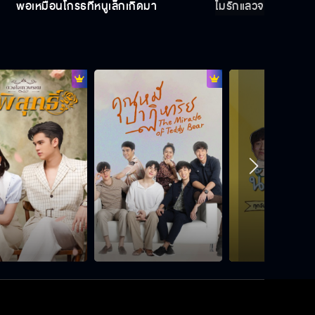
พ่อเหมือนโกรธที่หนูเล็กเกิดมา
ไม่รักแล้วจะหึงทำไม
ฉันไว้ใจพวกเธอ
ทำไมถึงรวมหัวกันหักหลังคุณพ่อ
ผมอยากให้คุณเป็นผู้หญิงของผม
ลูกผู้ชายทำแบบนี้ไม่แมนเลยนะ