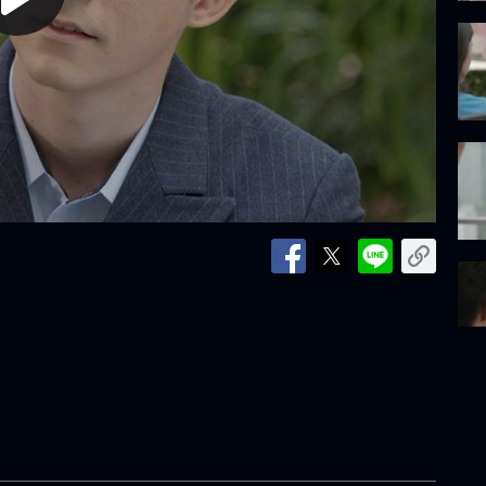
lay
ideo