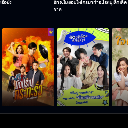
นหรือยัง
ริทจะไม่ยอมให้ใครมาทำอะไรหนูเล็กเด็ด
ขาด