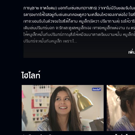
ภาณุ(ชาย ชาตโยดม) บอกกับเช่นชนก(ภาสกร) ว่าเขาไม่มีวันยอมรับในตั
รดา)อยากให้โรสอยู่กับเช่นชนกคอยดูความเคลื่อนไหวของเขาต่อไป โรส
เขาจะยอมรับในตัวของโรสได้ก็ตาม หนูเล็ก(ยิหวา ปรียากานต์) รอให้วา
เดินเล่นปรินทร์บอก จะรักและดูแลหนูเล็กเอง เขาขอหนูเล็กแต่งงาน ณ ต
ให้หนูเล็กหมั้นกับปรินทร์ภาณุสั่งให้เหมือนมาดาเตรียมงานหมั้น หนูเล็ก
ปรินทร์จะหมั้นกับหนูเล็ก เพราะไ
... 
เพิ่
ไฮไลท์