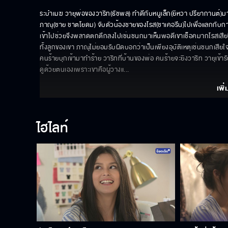
ระบำเมฆ วายุพ่อของวาริท(ธัชพล) ทำดีกับหนูเล็ก(ยิหวา ปรียากานต์)มาก
ภาณุ(ชาย ชาตโยดม) จับตัวน้องชายของโรส(ชาเคอรึน)ไปเพื่อแลกกับกา
เข้าไปช่วยจึงพลาดตกตึกลงไปเช่นชนกมาเห็นพอดีเขาเช็อคมากโรสเสียช
ทั้งลูกของเขา ภาณุไม่ยอมรับผิดบอกว่าเป็นเพียงอุบัติเหตุเช่นชนกเสีย
คนร้ายบุกเข้ามาทำร้าย วาริทที่บ้านของพ่อ คนร้ายจะยิงวาริท วายุเข้าร
ดูด้วยตนเองเพราะเขาคือผู้วางแ
... 
เพิ่
ไฮไลท์