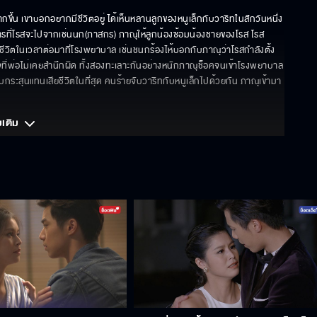
ขึ้น เขาบอกอยากมีชีวิตอยู่ ได้เห็นหลานลูกของหนูเล็กกับวาริทในสักวันหนึ่ง 
รที่โรสจะไปจากเช่นนก(ภาสกร) ภาณุให้ลูกน้องซ้อมน้องชายของโรส โรส
ีวิตในเวลาต่อมาที่โรงพยาบาล เช่นชนกร้องไห้บอกกับภาณุว่าโรสกำลังตั้ง
ใจที่พ่อไม่เคยสำนึกผิด ทั้งสองทะเลาะกันอย่างหนักภาณุช็อคจนเข้าโรงพยาบาล 
ับกระสุนแทนเสียชีวิตในที่สุด คนร้ายจับวาริทกับหนูเล็กไปด้วยกัน ภาณุเข้ามา
มเติม 