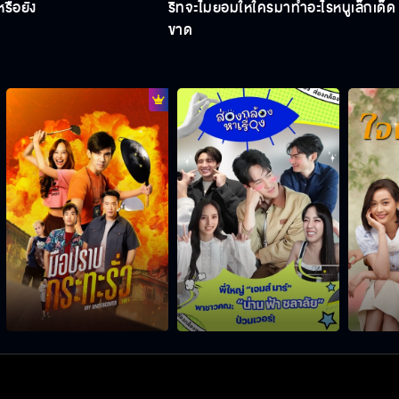
นหรือยัง
ริทจะไม่ยอมให้ใครมาทำอะไรหนูเล็กเด็ด
ขาด