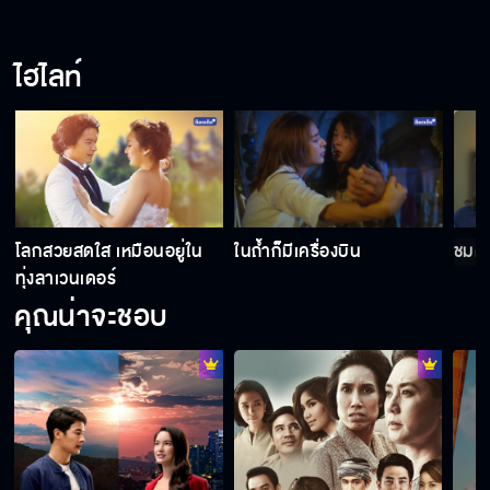
เพื่อนแท้ที่ซื่อสัตย์และภักดี มันมีแค่ในนิทาน
เท่านั้นแหละ
ไฮไลท์
ทั้งคุณและน้าเม่นอย่ามาให้ผมเห็นอีก
ทีมน้าเม่น "assemble"
โลกสวยสดใส เหมือนอยู่ใน
ในถ้ำก็มีเครื่องบิน
ชมด
ทุ่งลาเวนเดอร์
คุณไม่รู้จริง ๆ เหรอว่าฉันรู้สึกอย่างไร
คุณน่าจะชอบ
ผู้หญิงคนนี้มีผัวหลายคน