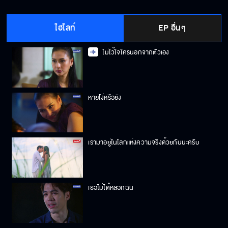
ไฮไลท์
EP อื่นๆ
ไม่ไว้ใจใครนอกจากตัวเอง
หายโง่หรือยัง
เรามาอยู่ในโลกแห่งความจริงด้วยกันนะครับ
เธอไม่ได้หลอกฉัน