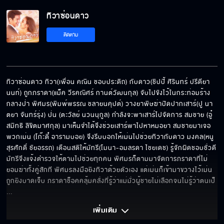
น้าเม่นรักทิวานะครับ
ทิวาซ่อนดาว
ติดตาม
คนป่าโง่เง่าแบบแก ตามเกมฉันไม่ทันหรอก
ทิวาซ่อนดาว ทิวา(เพื่อน คณิน ชอบประดิถ) กับดาว(ชิปปี้ ศิรินทร์ ปรีดียา
นนท์) ถูกภราดา(แม็ค วีรคณิศร์ กานต์วัฒนกุล) จับไปขังไว้ในกระท่อมร้าง
ดาวแค่ต้องการคนที่รักและใส่ใจดาว
กลางป่า พิศมร(พิมพ์พรรณ ชลายนคุปต์) วางยาพิษฆ่าปิดปากเสาร์(ปู นา
ตยา จันทร์รุ่ง) ป่น (ตะวัลย์ นวนนุกูล) กำลังจะพาเสาร์ไปจัดการ สมชาย (อู๋ 
สมิทธิ ลิขิตมาศกุล) มาเห็นจำได้จึงช่วยเสาร์พาไปหาหมอยา สมชายมาเจอ
พวกเม่น (โก๊ะตี๋ อารามบอย) จึงรีบบอกให้เม่นไปช่วยทิวากับดาว มงคล(หนู 
ฉันต้องช่วยทิวา
สุรศักดิ์ ชัยอรรถ) เตือนสติให้มัทรี(โมนา-อมลรดา ไชยเดช) รู้จักผิดชอบชั่วดี 
มัทรีจึงแจ้งตำรวจให้ตามไปช่วยทุกคน พิศมรก็ตามมาจัดการภราดาที่ไม่
ยอมฆ่าทั้งคู่สักที พิศมรลงมือยิงทิวาด้วยตัวเอง แต่เม่นก็เข้ามาขวางไว้เม่น
ถูกยิงบาดเจ็บ ภราดาช็อคคลุ้มคลั่งที่รู้ว่าแม่มั่วผู้ชายไม่เลือกจนไม่รู้ว่าตนเป็
อย่าพูดคำว่าโรคจิตให้ฉันได้ยิน
... 
เพิ่มเติม 