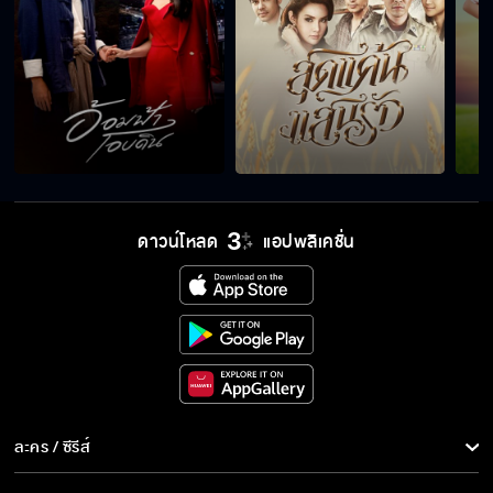
ตอบแทนด้วยการเอาแม่กูเป็นเมียเหรอ
อย่าพูดคำว่ารักกับผมอีก ฟังแล้วมันจะอ้วก
พ่อแง่แม่งอน
ดาวน์โหลด
แอปพลิเคชั่น
ต้นเหตุจากความหึงหวง
คนมีเงินจะทำอะไรก็ได้
ละคร / ซีรีส์
ละคร/ซีรีส์
คนเลวมันไม่มีต่อมรู้สึกผิดหรอก