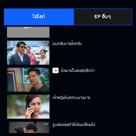
ไฮไลท์
EP อื่นๆ
อย่ามาเสแสร้ง คิดจะชักดาบใช่ไหม
ผมกลับมาแล้วครับ
มีหมาเป็นพ่อยังดีกว่า
เจ้าหญิงในคราบนางมาร
จูบของเธอทำให้ฉันเปลี่ยนไป