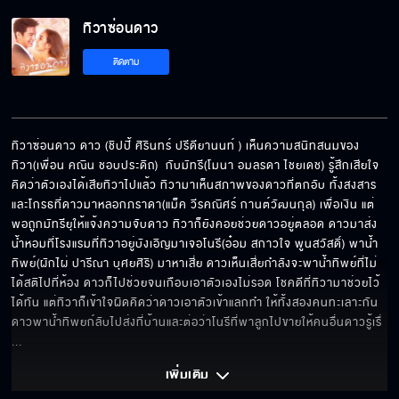
ทิวาซ่อนดาว
อยู่ดี ๆ ก็อยากเป็นแม่
ติดตาม
ใครสอนให้ทำนิสัยแบบนี้
ทิวาซ่อนดาว ดาว (ชิปปี้ ศิรินทร์ ปรีดียานนท์ ) เห็นความสนิทสนมของ
ทิวา(เพื่อน คณิน ชอบประดิถ)  กับมัทรี(โมนา อมลรดา ไชยเดช) รู้สึกเสียใจ
คิดว่าตัวเองได้เสียทิวาไปแล้ว ทิวามาเห็นสภาพของดาวที่ตกอับ ทั้งสงสาร
ป้าเสาร์แกล้งทิวาครับ
และโกรธที่ดาวมาหลอกภราดา(แม็ค วีรคณิศร์ กานต์วัฒนกุล) เพื่อเงิน แต่
พอถูกมัทรียุให้แจ้งความจับดาว ทิวาก็ยังคอยช่วยดาวอยู่ตลอด ดาวมาส่ง
น้ำหอมที่โรงแรมที่ทิวาอยู่บังเอิญมาเจอโนรี(อ๋อม สกาวใจ พูนสวัสดิ์) พาน้ำ
ทิพย์(ผักไผ่ ปารีณา บุศยศิริ) มาหาเสี่ย ดาวเห็นเสี่ยกำลังจะพาน้ำทิพย์ที่ไม่
แต่งงานกับทิวานะครับ
ได้สติไปที่ห้อง ดาวก็ไปช่วยจนเกือบเอาตัวเองไม่รอด โชคดีที่ทิวามาช่วยไว้
ได้ทัน แต่ทิวาก็เข้าใจผิดคิดว่าดาวเอาตัวเข้าแลกทำ ให้ทั้งสองคนทะเลาะกัน 
ดาวพาน้ำทิพยก์ลับไปส่งที่บ้านและต่อว่าโนรีที่พาลูกไปขายให้คนอื่นดาวรู้เรื่
... 
จากนี้ไปพี่จะดูแลชมดาวเอง
เพิ่มเติม 