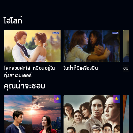
ทิวาอยากขับรถครับ
ไฮไลท์
ในตัวทิวาเหมือนมีไฟเผาอีกแล้วครับ
เรื่องคอขาดบาดตาย
โลกสวยสดใส เหมือนอยู่ใน
ในถ้ำก็มีเครื่องบิน
ชมด
ทุ่งลาเวนเดอร์
คุณน่าจะชอบ
เจ้าหญิงเป็นเด็กดีมากเลยครับ
จะแสดงความป่าเถื่อนใส่ฉันก็ให้เกียรติฐานะฉัน
ด้วยนะ