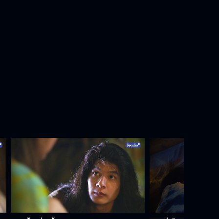
นายต้องมาช่วย นายทึ่ม
ทะเลก็มีชีวิตนะครับ
ฉันนี้แหละนางฟ้าแม่ทูนหัวของนาย
อย่าพึ่งตายนะฉันยังไม่ได้ออกจากป่า