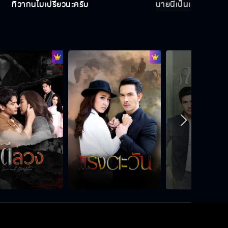
ทิวาก้นไม่เปรี้ยวนะครับ
นายนี่เป็นเด็ก 3 ขวบที
เด็กคนนี้คือผมเอง
ฉันเป็นเจ้าหญิงคนต่อไป
ไหนใครเมาไม่มี
ทิวาอยากให้เจ้าหญิงดู