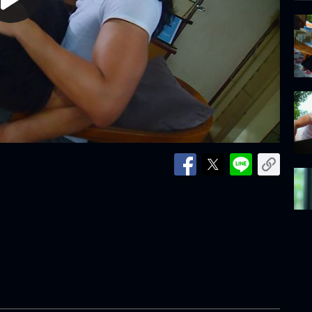
lay
ideo