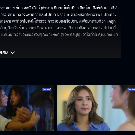
กจากเกาะแต่มาเจอกับสิงห์ (คำรณ) ที่มาแก้แค้นทิวาเสียก่อน สิงห์เห็นดาวก็จำ
ไว้ได้ทัน ทิวาจะพาดาวกลับไปที่เกาะร้าง แต่ดาวหลอกให้ทิวาพาไปที่เกาะ
 อมลรดา) พาทิวาไปส่งให้ตำรวจ ดาวแอบลงเรือประมงเพื่อมาตามทิวา แต่ถูก
กเอ็นดูทิวาจึงช่วยจ่ายค่าเรือของดาว  ดาวพาทิวามาถึงกรุงเทพฯและไปอยู่ที่
้นแตกตื่น ทิวาช่วยแมวของคุณนายหยก (ก้อย ศิรินุช) เอาไว้ทำให้คุณนายหยก
มเติม 