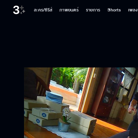
ละคร/ซีรีส์
ภาพยนตร์
รายการ
Shorts
เพลง