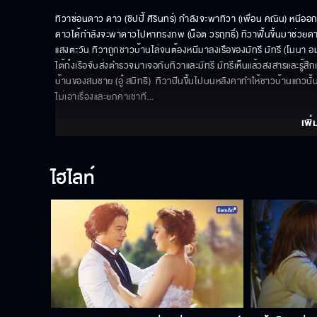
ทิวาซ่อนดาว ดาว (ชิปปี้ ศิรินทร์) กำลังจะพาทิวา (เพื่อน คณิน) หนีออ
ดาวได้กำลังจะพาดาวไปหาทรงภพ (น็อต วรฤทธิ์) ทิวาฟื้นขึ้นมาช่วยดาว
แสงตะวัน ทิวาถูกชาวบ้านไล่จนต้องหนีมาลงเรือของมัทรี มัทรี (โมนา
ไต้ก๋งเรือจับส่งตำรวจมาเจอกับทิวาและมัทรี มัทรีเห็นแล้วสงสารและรู้สึ
บ้านของสมชาย (อู๋ สมิทธิ)  ทิวาปีนขึ้นไปบนหลังคาทำให้ชาวบ้านแถวนั
ไม่เอาเรื่องและยกค่าเช่าที
... 
เพิ่
ไฮไลท์