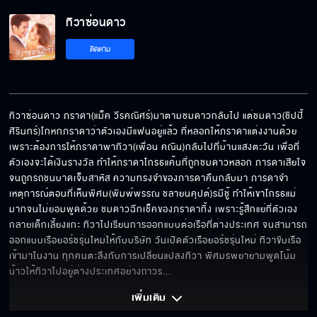
ทิวาซ่อนดาว EP.12[5/9]
ทิวาซ่อนดาว
ติดตาม
ทิวาซ่อนดาว EP.12[6/9]
ทิวาซ่อนดาว ภราดา(แม็ค วีรคณิศร์)มาตามชมดาวกลับไป แต่ชมดาว(ชิปปี้ 
ศิรินทร์)โกหกภราดาว่าตัวเองมีแฟนอยู่แล้ว ที่หลอกให้ภราดาแต่งงานด้วย 
ทิวาซ่อนดาว EP.12[7/9]
เพราะต้องการให้ภราดาพาทิวา(เพื่อน คณิน)กลับไปที่บ้านแสงตะวัน เพื่อที่
ตัวเองจะได้เงินรางวัล ทำให้ภราดาโกรธแค้นที่ถูกชมดาวหลอก ภารดาเสียใจ
จนถูกรถชนบาดเจ็บสาหัส ความทรงจำของภารดาคืนกลับมา ภารดาจำ
เหตุการณ์ตอนที่เห็นพิศม(พิมพ์พรรณ ชลายนคุปต์)รมีชู้ ทำให้เขาโกรธแม่
ทิวาซ่อนดาว EP.12[8/9]
มากจนไม่ยอมพูดด้วย ชมดาวฉีกเช็คของภราดาทิ้ง เพราะรู้สึกแย่ที่ตัวเอง
กลายเด็กเลี้ยงแกะ ทิวาไปเรียนการออกแบบต่อเรือที่ต่างประเทศ จนสามารถ
ออกแบบเรือยอร์ชรุ่นใหม่ให้กับบริษัท วันเปิดตัวเรือยอร์ชรุ่นใหม่ ทิวาขับเรือ
เข้ามาในงาน ทุกคนตะลึงกับการเปลี่ยนแปลงทิวา พิศมรพยายามพูดโน้ม
ทิวาซ่อนดาว EP.12[9/9]
น้าวให้ทิวาไปอยู่ต่างประเทศอย่างถาวร
... 
เพิ่มเติม 