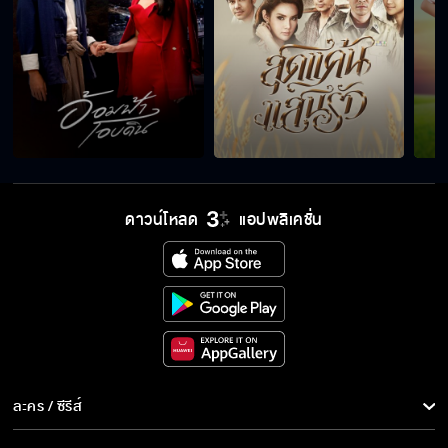
ดาวน์โหลด
แอปพลิเคชั่น
ละคร / ซีรีส์
ละคร/ซีรีส์