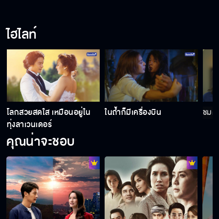
ไฮไลท์
โลกสวยสดใส เหมือนอยู่ใน
ในถ้ำก็มีเครื่องบิน
ชมด
ทุ่งลาเวนเดอร์
คุณน่าจะชอบ