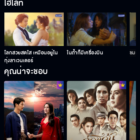
ไฮไลท์
โลกสวยสดใส เหมือนอยู่ใน
ในถ้ำก็มีเครื่องบิน
ชมด
ทุ่งลาเวนเดอร์
คุณน่าจะชอบ