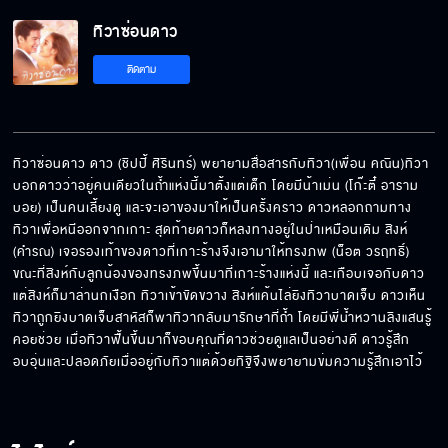
ทิวาซ่อนดาว
ทิวาก้นไม่เปรี้ยวนะครับ
ติดตาม
ชมดาว ยอดนักคำนวน
ทิวาซ่อนดาว ดาว (ชิปปี้ ศิรินทร์) พยายามสื่อสารกับทิวา(เพื่อน คณิน)ทิวา
บอกดาวว่าอยู่คนเดียวในถ้ำแห่งนี้มาตั้งแต่เด็ก โดยมีน้าเม่น (โก๊ะตี๋ อาราม
บอย) เป็นคนเลี้ยงดู และจะเอาของมาให้เป็นครั้งคราว ดาวหลอกถามทาง
ในถ้ำก็มีเครื่องบิน
ทิวาเพื่อหนีออกจากเกาะ สุดท้ายดาวก็หลงทางอยู่ในป่าเหมือนเดิม สิงห์ 
(คำรณ) เจอรองเท้าของดาวที่เกาะร้างจึงเอามาให้ทรงภพ (น็อต วรฤทธิ์) 
ขณะที่สิงห์กับลูกน้องของทรงภพขึ้นมาที่เกาะร้างแห่งนี้ และเกือบเจอกับดาว 
แต่สิงห์ก็มาล่านกเงือก ทิวาเข้าขัดขวาง สิงห์แค้นไล่ยิงทิวาบาดเจ็บ ดาวเห็น
ทิวาถูกยิงบาดเจ็บสาหัสก็พาทิวากลับมารักษาที่ถ้ำ โดยมีพี่น้ำหวานลิงแสนรู้
โลกสวยสดใส เหมือนอยู่ใน ทุ่งลาเวนเดอร์
คอยช่วย เมื่อทิวาฟื้นขึ้นมาก็ขอบคุณที่ดาวช่วยดูแลเป็นอย่างดี ดาวรู้สึก
อบอุ่นและปลอดภัยเมื่ออยู่กับทิวาแต่ด้วยทิฐิจึงพยายามข่มความรู้สึกเอาไว้