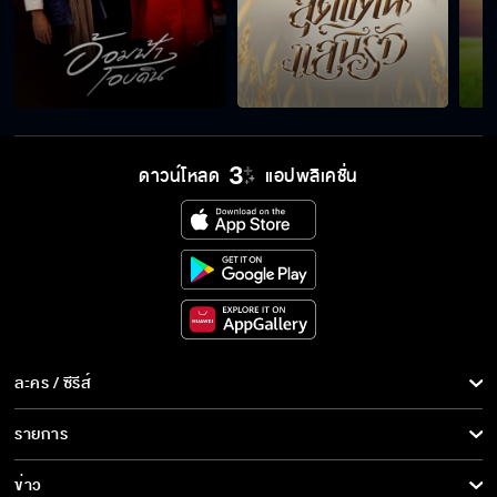
ดาวน์โหลด
แอปพลิเคชั่น
ละคร / ซีรีส์
ละคร/ซีรีส์
รายการ
ซีรีส์นานาชาติ
รายการทั้งหมด
ข่าว