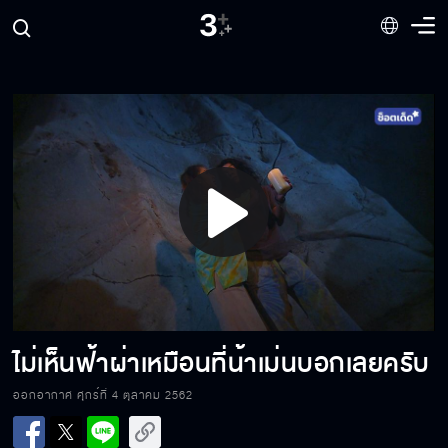
เด็กคนนี้คือผมเอง
ฉันเป็นเจ้าหญิงคนต่อไป
Play
ไหนใครเมาไม่มี
Video
ทิวาอยากให้เจ้าหญิงดู
ไม่เห็นฟ้าผ่าเหมือนที่น้าเม่นบอกเลยครับ
ออกอากาศ ศุกร์ที่ 4 ตุลาคม 2562
มงกุฎสำหรับเจ้าหญิง