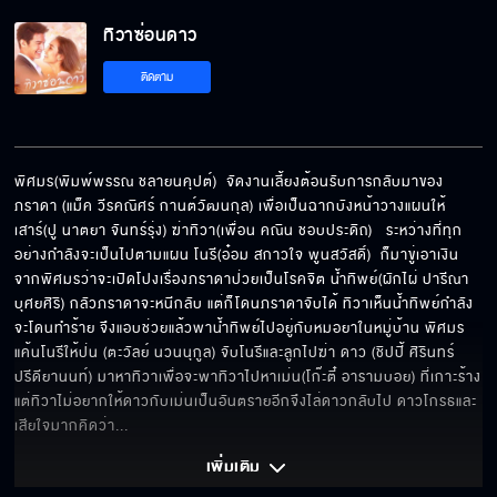
ทิวาซ่อนดาว
ตอบแทนด้วยการเอาแม่กูเป็นเมียเหรอ
ติดตาม
อย่าพูดคำว่ารักกับผมอีก ฟังแล้วมันจะอ้วก
พิศมร(พิมพ์พรรณ ชลายนคุปต์)  จัดงานเลี้ยงต้อนรับการกลับมาของ
ภราดา (แม็ค วีรคณิศร์ กานต์วัฒนกุล) เพื่อเป็นฉากบังหน้าวางแผนให้
เสาร์(ปู นาตยา จันทร์รุ่ง) ฆ่าทิวา(เพื่อน คณิน ชอบประดิถ)   ระหว่างที่ทุก
พ่อแง่แม่งอน
อย่างกำลังจะเป็นไปตามแผน โนรี(อ๋อม สกาวใจ พูนสวัสดิ์)  ก็มาขู่เอาเงิน
จากพิศมรว่าจะเปิดโปงเรื่องภราดาป่วยเป็นโรคจิต น้ำทิพย์(ผักไผ่ ปารีณา 
บุศยศิริ) กลัวภราดาจะหนีกลับ แต่ก็โดนภราดาจับได้ ทิวาเห็นน้ำทิพย์กำลัง
จะโดนทำร้าย จึงแอบช่วยแล้วพาน้ำทิพย์ไปอยู่กับหมอยาในหมู่บ้าน พิศมร
ต้นเหตุจากความหึงหวง
แค้นโนรีให้ป่น (ตะวัลย์ นวนนุกูล) จับโนรีและลูกไปฆ่า ดาว (ชิปปี้ ศิรินทร์ 
ปรีดียานนท์) มาหาทิวาเพื่อจะพาทิวาไปหาเม่น(โก๊ะตี๋ อารามบอย) ที่เกาะร้าง 
แต่ทิวาไม่อยากให้ดาวกับเม่นเป็นอันตรายอีกจึงไล่ดาวกลับไป ดาวโกรธและ
เสียใจมากคิดว่า
... 
คนมีเงินจะทำอะไรก็ได้
เพิ่มเติม 