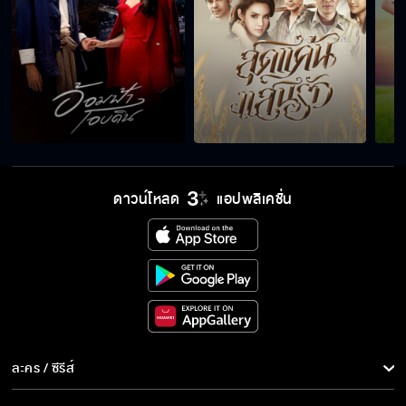
ที่จริงเราไม่ได้รักกัน
อย่ามาเสแสร้ง คิดจะชักดาบใช่ไหม
ดาวน์โหลด
แอปพลิเคชั่น
ผมกลับมาแล้วครับ
มีหมาเป็นพ่อยังดีกว่า
เจ้าหญิงในคราบนางมาร
ละคร / ซีรีส์
ละคร/ซีรีส์