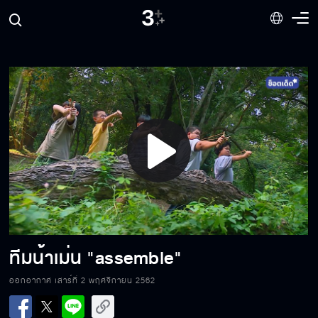
น้าเม่นรักทิวานะครับ
คนป่าโง่เง่าแบบแก ตามเกมฉันไม่ทันหรอก
Play
ดาวแค่ต้องการคนที่รักและใส่ใจดาว
Video
ฉันต้องช่วยทิวา
ทีมน้าเม่น "assemble"
ออกอากาศ เสาร์ที่ 2 พฤศจิกายน 2562
อย่าพูดคำว่าโรคจิตให้ฉันได้ยิน