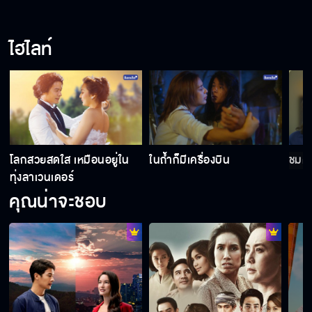
คนเลวมันไม่มีต่อมรู้สึกผิดหรอก
ไฮไลท์
นายทึ่มคนเดิมตายไปจากโลกนี้แล้ว
เงินคือพระเจ้า
โลกสวยสดใส เหมือนอยู่ใน
ในถ้ำก็มีเครื่องบิน
ชมด
ทุ่งลาเวนเดอร์
คุณน่าจะชอบ
คุณป้ายังหัวร้อนเหมือนเดิมเลยนะครับ
อาคือต้นเหตุของเรื่องนี้