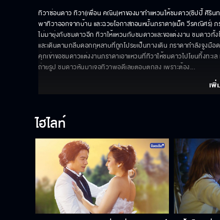
ทิวาซ่อนดาว ทิวา(เพื่อน คณิน)หาของมาทำแหวนให้ชมดาว(ชิปปี้ ศิรินท
พาทิวาออกจากบ้าน และฉวยโอกาสถอนหมั้นภราดา(แม็ค วีรคณิศร์) ภราด
ไม่มายุ่งกับชมดาวอีก ทิวาให้แหวนกับชมดาวและขอแต่งงาน ชมดาวทั้งช
และเดินตามกลีบดอกกุหลาบที่ถูกโปรยเป็นทางเดิน ภราดากำลังจูงมือ
คุกเข่าขอชมดาวแต่งงานภราดาเอาแหวนที่ทิวาให้ชมดาวไปโยนทิ้งทะเล ทิ
ถ่ายรูป ชมดาวหันมาเจอทิวาพอดีเลยตอบตกลง เพราะต้อง
... 
เพิ่
ไฮไลท์