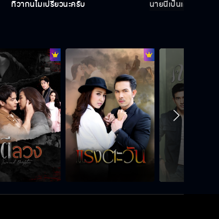
ทิวาก้นไม่เปรี้ยวนะครับ
นายนี่เป็นเด็ก 3 ขวบที
จะแสดงความป่าเถื่อนใส่ฉันก็ให้เกียรติ
ฐานะฉันด้วยนะ
มีอะไรอยู่ในนม!!!
ทิวาไม่ดีเองครับ
ผมไม่ได้อยากเป็นแบบนี้