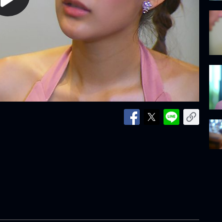
lay
ideo