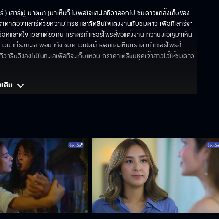
ร์ ) เสาร์(ปู นาตยา )มาเห็นก็ไม่พอใจและไล่ทิวาออกไป ชมดาวแกล้งเก็บของ
าต่อว่าเสาร์ด้วยความโกรธ และตัดสินใจแต่งงานกับชมดาว เพื่อที่เสาร์จะ
็อคและดีใจ เวลาเดียวกัน ภราดรทำเซอร์ไพรส์ขอแต่งงาน ทิวาบังเอิญมาเห็น
ดาวมาที่ริมทะเล พอมาถึง ชมดาวเปิดผ้าออกและเห็นภราดาทำเซอร์ไพรส์
วารีบวิ่งลงไปในทะเลเพื่อที่จะเก็บแหวน ภราดาเตรียมชุดเจ้าสาวไว้ให้ชมดาว
มเติม 