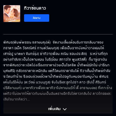
ทิวาซ่อนดาว
อย่าพูดคำว่ารักกับผมอีก ฟังแล้วมันจะอ้วก
ติดตาม
พ่อแง่แม่งอน
พิศมร(พิมพ์พรรณ ชลายนคุปต์)  จัดงานเลี้ยงต้อนรับการกลับมาของ
ภราดา (แม็ค วีรคณิศร์ กานต์วัฒนกุล) เพื่อเป็นฉากบังหน้าวางแผนให้
เสาร์(ปู นาตยา จันทร์รุ่ง) ฆ่าทิวา(เพื่อน คณิน ชอบประดิถ)   ระหว่างที่ทุก
ต้นเหตุจากความหึงหวง
อย่างกำลังจะเป็นไปตามแผน โนรี(อ๋อม สกาวใจ พูนสวัสดิ์)  ก็มาขู่เอาเงิน
จากพิศมรว่าจะเปิดโปงเรื่องภราดาป่วยเป็นโรคจิต น้ำทิพย์(ผักไผ่ ปารีณา 
บุศยศิริ) กลัวภราดาจะหนีกลับ แต่ก็โดนภราดาจับได้ ทิวาเห็นน้ำทิพย์กำลัง
จะโดนทำร้าย จึงแอบช่วยแล้วพาน้ำทิพย์ไปอยู่กับหมอยาในหมู่บ้าน พิศมร
แค้นโนรีให้ป่น (ตะวัลย์ นวนนุกูล) จับโนรีและลูกไปฆ่า ดาว (ชิปปี้ ศิรินทร์ 
คนมีเงินจะทำอะไรก็ได้
ปรีดียานนท์) มาหาทิวาเพื่อจะพาทิวาไปหาเม่น(โก๊ะตี๋ อารามบอย) ที่เกาะร้าง 
แต่ทิวาไม่อยากให้ดาวกับเม่นเป็นอันตรายอีกจึงไล่ดาวกลับไป ดาวโกรธและ
เสียใจมากคิดว่า
... 
คนเลวมันไม่มีต่อมรู้สึกผิดหรอก
เพิ่มเติม 