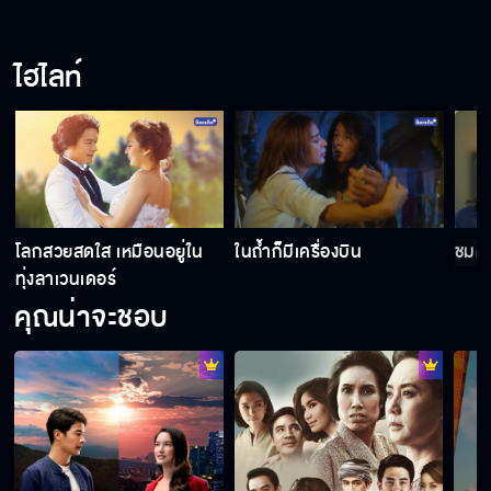
นายทึ่มคนเดิมตายไปจากโลกนี้แล้ว
ไฮไลท์
เงินคือพระเจ้า
คุณป้ายังหัวร้อนเหมือนเดิมเลยนะครับ
โลกสวยสดใส เหมือนอยู่ใน
ในถ้ำก็มีเครื่องบิน
ชมด
ทุ่งลาเวนเดอร์
คุณน่าจะชอบ
อาคือต้นเหตุของเรื่องนี้
ที่จริงเราไม่ได้รักกัน