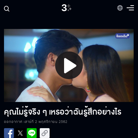
คนป่าโง่เง่าแบบแก ตามเกมฉันไม่ทันหรอก
ดาวแค่ต้องการคนที่รักและใส่ใจดาว
Play
ฉันต้องช่วยทิวา
Video
อย่าพูดคำว่าโรคจิตให้ฉันได้ยิน
คุณไม่รู้จริง ๆ เหรอว่าฉันรู้สึกอย่างไร
ออกอากาศ เสาร์ที่ 2 พฤศจิกายน 2562
เพื่อนแท้ที่ซื่อสัตย์และภักดี มันมีแค่ในนิทาน
เท่านั้นแหละ