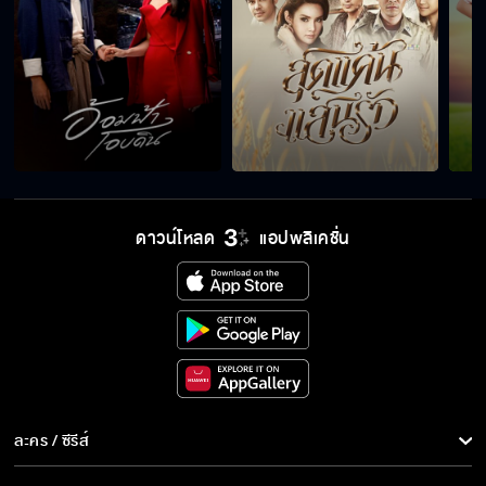
อย่ามาเสแสร้ง คิดจะชักดาบใช่ไหม
ผมกลับมาแล้วครับ
ดาวน์โหลด
แอปพลิเคชั่น
มีหมาเป็นพ่อยังดีกว่า
เจ้าหญิงในคราบนางมาร
จูบของเธอทำให้ฉันเปลี่ยนไป
ละคร / ซีรีส์
ละคร/ซีรีส์