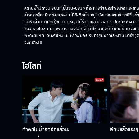
ตราบฟ้ามีตะวัน ธนนท์(ปั้นจั่น-ปรมะ) ต้องการทำเซอร์ไพรส์ขอ หลิง(หลิงห
ต้องการรื้อคดีการตายของแม่ที่ยังติดค้างอยู่ในใจมาตลอดหลายปีซึ่งเจ
ไม่เห็นด้วย อาทิตย์(หมาก-ปริญ) ได้รู้ความลับเรื่องการเสียชีวิตของ ธรา
ซ่อนกลบไว้จากปากพ่อ ความจริงที่ได้รู้ทำให้ อาทิตย์ ถึงกับอึ้ง แม้จะเ
พยายามห้าม วันฟ้าใหม่ ไม่ให้รื้อฟื้นคดี จนทั้งคู่มีปากเสียงกัน มาร์ค(
อันตราย!!!
ไฮไลท์
ทำตัวไม่น่ารักอีกแล้วนะ
ดีกันแล้วจริงๆ 