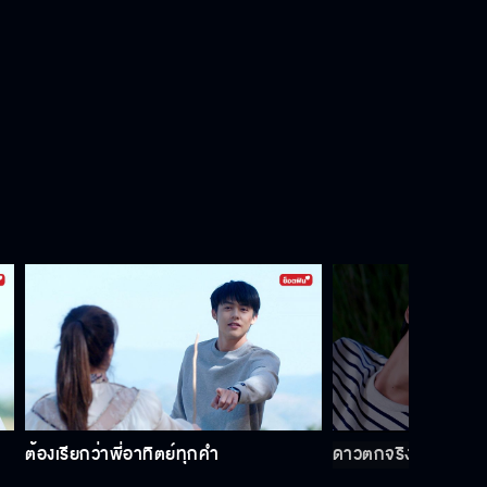
พี่อยากดูทีวีด้วย
แป้งก็อาบไปสิ พี่หลับตาก็ได้
แค่แป้งห่วง พี่ก็หายหนาวแล้ว
กลับมารักพี่ได้มั้ย
ต้องเรียกว่าพี่อาทิตย์ทุกคำ
ดาวตกจริงๆ ด้วย อธ