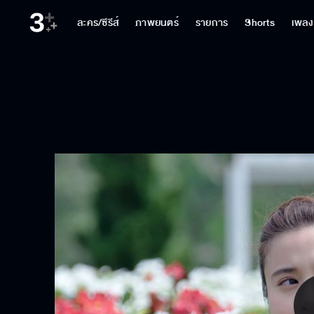
ละคร/ซีรีส์
ภาพยนตร์
รายการ
Shorts
เพลง