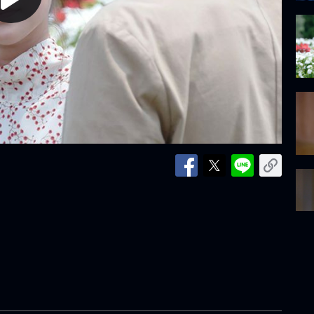
lay
ideo