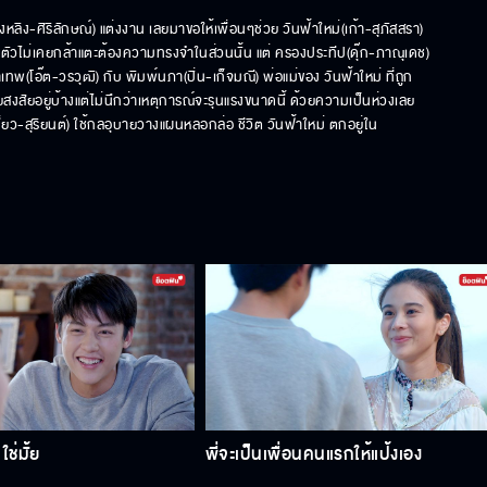
ลิง-ศิริลักษณ์) แต่งงาน เลยมาขอให้เพื่อนๆช่วย วันฟ้าใหม่(เก้า-สุภัสสรา) 
้าตัวไม่เคยกล้าแตะต้องความทรงจำในส่วนนั้น แต่ ครองประทีป(ดุ๊ก-ภาณุเดช) 
เทพ(โอ๊ต-วรวุฒิ) กับ พิมพ์นภา(ปิ่น-เก็จมณี) พ่อแม่ของ วันฟ้าใหม่ ที่ถูก
คยสงสัยอยู่บ้างแต่ไม่นึกว่าเหตุการณ์จะรุนแรงขนาดนี้ ด้วยความเป็นห่วงเลย
เดี่ยว-สุริยนต์) ใช้กลอุบายวางแผนหลอกล่อ ชีวิต วันฟ้าใหม่ ตกอยู่ใน
ใช่มั้ย
พี่จะเป็นเพื่อนคนแรกให้แป้งเอง