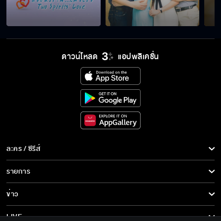
ดาวน์โหลด
แอปพลิเคชั่น
ละคร / ซีรีส์
ละคร/ซีรีส์
รายการ
ซีรีส์นานาชาติ
รายการทั้งหมด
ข่าว
การ์ตูน & เกม
ข่าวทั้งหมด
LIVE