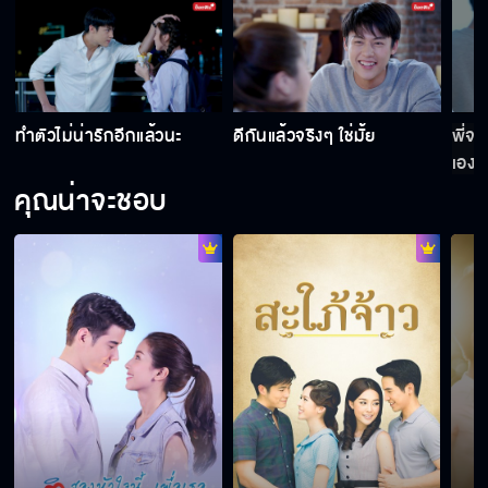
ทำตัวไม่น่ารักอีกแล้วนะ
ดีกันแล้วจริงๆ ใช่มั้ย
พี่จะ
เอง
คุณน่าจะชอบ