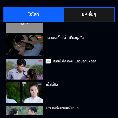
ไฮไลท์
EP อื่นๆ
คิดไม่ซื่อกับฉันอยู่เหรอ
นอนตรงนี้ไม่ได้…เดี๋ยวยุงกัด
เผลอไม่ได้เลยนะ...ลวนลามตลอด
แป้งไม่หิว
อารมณ์ดียิ้มจนเหงือกบาน