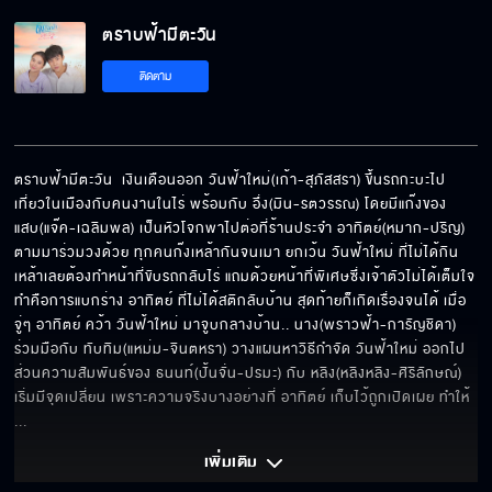
ตราบฟ้ามีตะวัน
คนอย่างเธอมีดีแค่มีเงินสินะ
ติดตาม
อยากกลับก็กลับไปก่อน
ตราบฟ้ามีตะวัน  เงินเดือนออก วันฟ้าใหม่(เก้า-สุภัสสรา) ขึ้นรถกะบะไป
เที่ยวในเมืองกับคนงานในไร่ พร้อมกับ อึ่ง(มิน-รตวรรณ) โดยมีแก๊งของ 
แสบ(แจ๊ค-เฉลิมพล) เป็นหัวโจกพาไปต่อที่ร้านประจำ อาทิตย์(หมาก-ปริญ) 
มึงไม่มีอะไรทำเหรอวะ
ตามมาร่วมวงด้วย ทุกคนก๊งเหล้ากันจนเมา ยกเว้น วันฟ้าใหม่ ที่ไม่ได้กิน
เหล้าเลยต้องทำหน้าที่ขับรถกลับไร่ แถมด้วยหน้าที่พิเศษซึ่งเจ้าตัวไม่ได้เต็มใจ
ทำคือการแบกร่าง อาทิตย์ ที่ไม่ได้สติกลับบ้าน สุดท้ายก็เกิดเรื่องจนได้ เมื่อ
จู่ๆ อาทิตย์ คว้า วันฟ้าใหม่ มาจูบกลางบ้าน.. นาง(พราวฟ้า-การัญชิดา) 
โรคจิต...มองนมฉันทำไม
ร่วมมือกับ ทับทิม(แหม่ม-จินตหรา) วางแผนหาวิธีกำจัด วันฟ้าใหม่ ออกไป 
ส่วนความสัมพันธ์ของ ธนนท์(ปั้นจั่น-ปรมะ) กับ หลิง(หลิงหลิง-ศิริลักษณ์) 
เริ่มมีจุดเปลี่ยน เพราะความจริงบางอย่างที่ อาทิตย์ เก็บไว้ถูกเปิดเผย ทำให้
... 
ไม่อยากได้พี่อาทิตย์เป็นผัวอีกแล้ว
เพิ่มเติม 