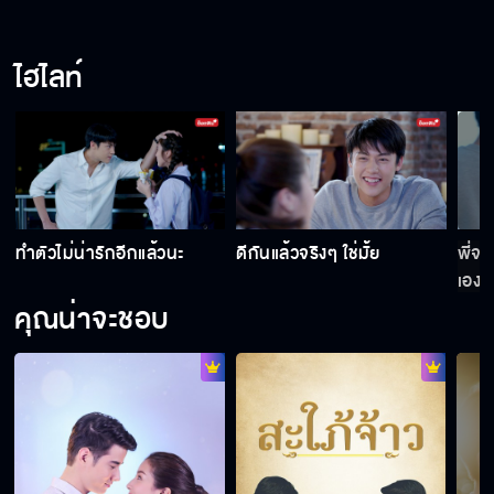
ไปอ่อยเพื่อนฉันมาอีกรึเปล่า
ไฮไลท์
ทำตัวเป็นเด็ก เจ้าคิดเจ้าแค้น
เธอได้ตายคามือฉันแน่
ทำตัวไม่น่ารักอีกแล้วนะ
ดีกันแล้วจริงๆ ใช่มั้ย
พี่จะ
เอง
คุณน่าจะชอบ
สันดานเปลี่ยนไม่ได้
เธอจะชดใช้ยังไง