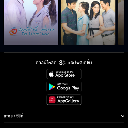
ฉันไม่เอาทำเมีย…จำไว้เลย
ผมไม่ได้ทำอะไรแป้ง
ดาวน์โหลด
แอปพลิเคชั่น
ให้ตายยังไง…ผมก็ไม่แต่ง
มึงเป็นบ้าอะไรวะเนี่ย
จะออกไปไหนก็ไปเลย
ละคร / ซีรีส์
ละคร/ซีรีส์