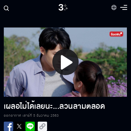
กูกับแป้งกำลังดูใจกันอยู่
ไม่ได้เป็นแค่ว่าที่อดีตสามี
Play
ลบคลิปนั่นซะ
Video
เพราะฉันกลัวเธอเจ็บ
เผลอไม่ได้เลยนะ...ลวนลามตลอด
ออกอากาศ เสาร์ที่ 5 ธันวาคม 2563
มึงคิดไปเอง...กูไม่ได้พูดสักคำ