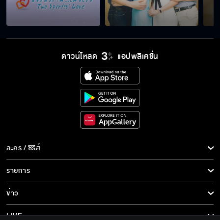
ดาวน์โหลด
แอปพลิเคชั่น
ละคร / ซีรีส์
ละคร/ซีรีส์
รายการ
ซีรีส์นานาชาติ
รายการทั้งหมด
ข่าว
การ์ตูน & เกม
ข่าวทั้งหมด
LIVE