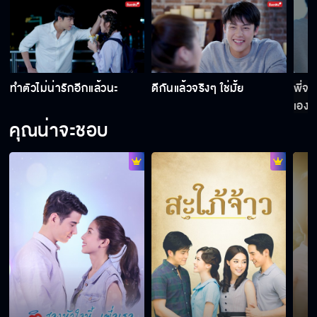
ทำตัวไม่น่ารักอีกแล้วนะ
ดีกันแล้วจริงๆ ใช่มั้ย
พี่จะ
เอง
คุณน่าจะชอบ