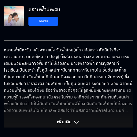
ตราบฟ้ามีตะวัน
ขอโทษที่ไม่ได้อยู่ข้างๆ
ติดตาม
ถ้าอยากรู้ก็ต้องรอดู
ตราบฟ้ามีตะวัน หลังจาก แป้ง วันฟ้าใหม่(เก้า สุภัสสรา) ตัดสินใจที่จะ
แต่งงานกับ อาทิตย์(หมาก ปริญ) ก็แสดงออกอย่างชัดเจนถึงความหวงแหน 
แถมนับวันยิ่งหนักข้อขึ้น ทำให้มีเรื่องกับ นาง(พราวฟ้า การัญชิดา) ที่
ฝากเนื้อฝากตัวด้วยนะ
โรงเรียนเป็นประจำ ทั้งคู่มีเหตุปะทะฝีปากทะเลาะกันแทบไม่เว้นวัน แต่ท้าย
ที่สุดกลายเป็นวันฟ้าใหม่ที่เป็นคนผิดตลอด จน ทับทิม(แหม่ม จินตหรา) ซึ่ง
ไม่ชอบนิสัยก้าวร้าวของ วันฟ้าใหม่ เป็นทุนเดิมต้องเรียกมาตักเตือน อาทิตย์
กับวันฟ้าใหม่ แอบได้ยินเรื่องที่พ่อของทั้งคู่จะให้ลูกหมั้นหมายแต่งงานกัน แต่
ความรู้สึกของทั้งสองคนกลับตรงกันข้าม อาทิตย์ประกาศคัดค้านหัวชนฝา
ดาวตกจริงๆ ด้วย อธิษฐานสิ
พร้อมยืนยันว่า ไม่ได้คิดกับวันฟ้าใหม่เกินพี่น้อง ผิดกับวันฟ้าใหม่ที่ต้องการ
ยื้อความสัมพันธ์นี้ไว้ให้ได้ เลยตัดสินใจทำในสิ่งที่อาทิตย์คาดไม่ถึง นั่นคื
... 
เพิ่มเติม 
ต้องเรียกว่าพี่อาทิตย์ทุกคำ