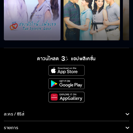
ดาวน์โหลด
แอปพลิเคชั่น
ละคร / ซีรีส์
ละคร/ซีรีส์
รายการ