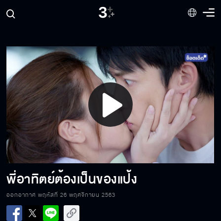
ให้ตายยังไง…ผมก็ไม่แต่ง
มึงเป็นบ้าอะไรวะเนี่ย
Play
จะออกไปไหนก็ไปเลย
Video
แป้งแค่อยากได้ยินเสียง
พี่อาทิตย์ต้องเป็นของแป้ง
ออกอากาศ พฤหัสที่ 26 พฤศจิกายน 2563
เป็นแบบนี้พี่ถึงไม่อยากเจอ