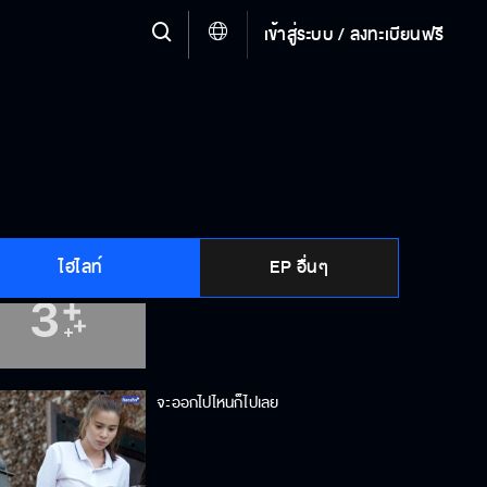
เข้าสู่ระบบ / ลงทะเบียนฟรี
ผมไม่ได้ทำอะไรแป้ง
ให้ตายยังไง…ผมก็ไม่แต่ง
ไฮไลท์
EP อื่นๆ
มึงเป็นบ้าอะไรวะเนี่ย
จะออกไปไหนก็ไปเลย