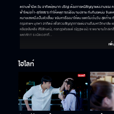
ตราบฟ้ามีตะวัน อาทิตย์(หมาก ปริญ) ต้องการหนีสัญญาแต่งงานของ ครอ
ฟ้าใหม่(เก้า-สุภัสสรา) ทำให้เหตุการณ์ยิ่งบานปลาย ทับทิม(แหม่ม จินตหร
หมายเลขหนึ่งเป็นตัวเสี้ยม ขยันหาเรื่องมาให้ตบะแตกไม่เว้นวัน สุดท้าย 
กรุงเทพฯ บุกหา อาทิตย์ เพื่อทวงสัญญาการแต่งงานถึงมหาวิทยาลัย แถมก
หลิง(หลิงหลิง ศิริลักษณ์), กรกฎ(ฟรอยด์ ณัฏฐพงษ์) จะพยายามไกล่เกลี่ย
แตกหัก!! ระเบิดเวลาที่
... 
เพิ่
ไฮไลท์