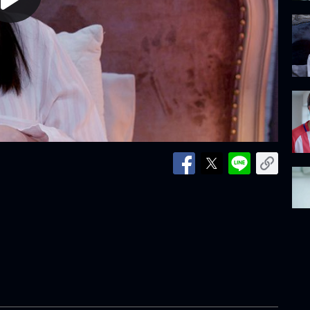
lay
ideo