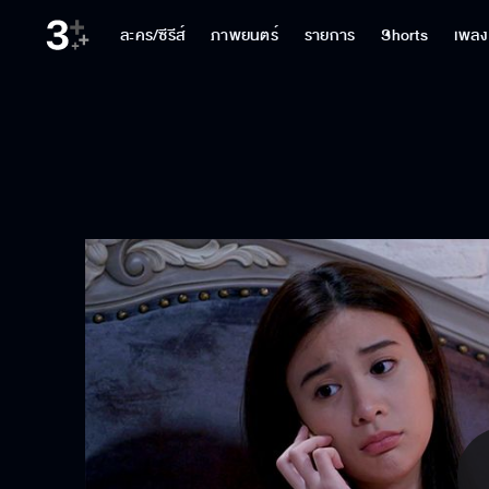
ละคร/ซีรีส์
ภาพยนตร์
รายการ
Shorts
เพลง