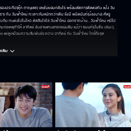
งประทีป(ดุ๊ก ภาณุเดช) เลยไม่ยอมกลับไร่ พร้อมตัดการติดต่อกับ แป้ง วัน
า) กับ วันฟ้าใหม่ ทะเลาะกันหนักกว่าเดิม ยิ่งมี พนิตนันท์(น้องนาง) ศัตรู
ทับทิม ทนต่อไปไม่ไหว ตัดสินใจไล่ วันฟ้าใหม่ ออกจากบ้าน.. วันฟ้าใหม่ หนีไป
่อเหตุทำให้ อาทิตย์ อับอายแทบแทรกแผ่นดิน แม้ว่า ธนนท์(ปั่นจั่น ปรมะ), 
 แต่ดูเหมือนความสัมพันธ์ระหว่าง อาทิตย์ กับ วันฟ้าใหม่ ใกล้ถึงจุด
มเติม 