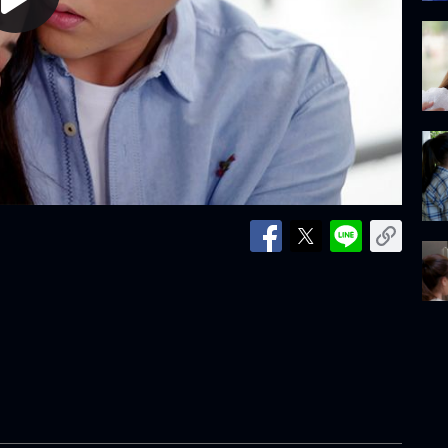
lay
ideo