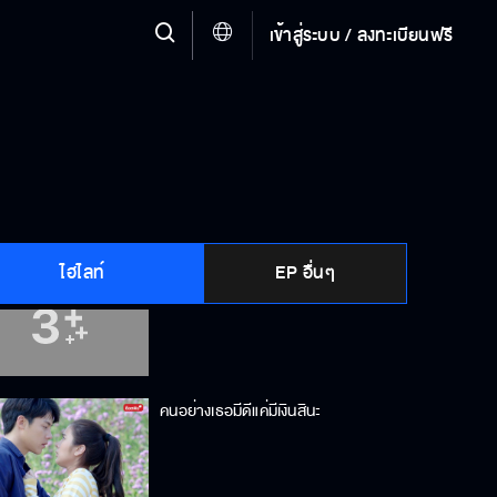
เข้าสู่ระบบ / ลงทะเบียนฟรี
เผลอไม่ได้เลยนะ...ลวนลามตลอด
แป้งไม่หิว
ไฮไลท์
EP อื่นๆ
อารมณ์ดียิ้มจนเหงือกบาน
คนอย่างเธอมีดีแค่มีเงินสินะ