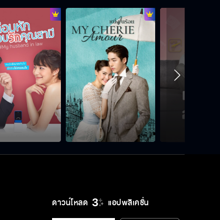
เธอจะชดใช้ยังไง
ฉันไม่เอาทำเมีย…จำไว้เลย
ผมไม่ได้ทำอะไรแป้ง
ให้ตายยังไง…ผมก็ไม่แต่ง
ดาวน์โหลด
แอปพลิเคชั่น