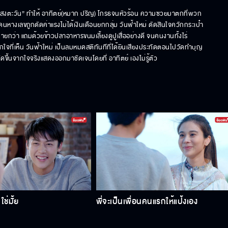
ร่แสงตะวัน” ทำให้ อาทิตย์(หมาก ปริญ) โกรธจนหัวร้อน ความซวยมาตกที่พวก
นหางเลขถูกตัดค่าแรงไม่ได้เงินเดือนยกกลุ่ม วันฟ้าใหม่ ตัดสินใจควักกระเป๋า
ายกว่า แถมด้วยข้าวปลาอาหารขนมเลี้ยงดูปูเสื่ออย่างดี จนคนงานทั้งไร่
ตกใจที่เห็น วันฟ้าใหม่ เป็นลมหมดสติทันทีที่ได้ยินเสียงประทัดตอนไปวัดทำบุญ
ิดขึ้นจากใจจริงแสดงออกมาชัดเจนโดยที่ อาทิตย์ เองไม่รู้ตัว
ใช่มั้ย
พี่จะเป็นเพื่อนคนแรกให้แป้งเอง