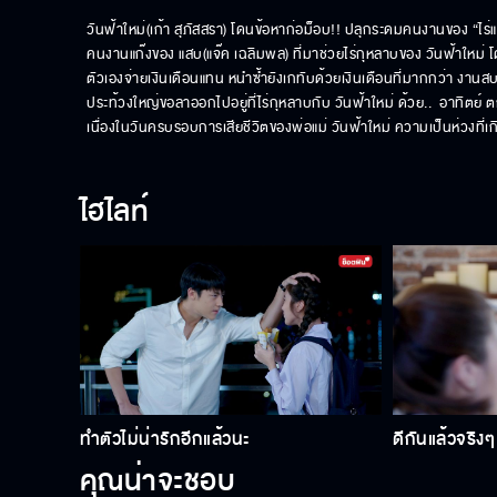
วันฟ้าใหม่(เก้า สุภัสสรา) โดนข้อหาก่อม็อบ!! ปลุกระดมคนงานของ “ไ
คนงานแก๊งของ แสบ(แจ๊ค เฉลิมพล) ที่มาช่วยไร่กุหลาบของ วันฟ้าใหม่ โด
ตัวเองจ่ายเงินเดือนแทน หนำซ้ำยังเกทับด้วยเงินเดือนที่มากกว่า งานสบ
ประท้วงใหญ่ขอลาออกไปอยู่ที่ไร่กุหลาบกับ วันฟ้าใหม่ ด้วย..  อาทิตย์ 
เนื่องในวันครบรอบการเสียชีวิตของพ่อแม่ วันฟ้าใหม่ ความเป็นห่วงที่เก
ไฮไลท์
ทำตัวไม่น่ารักอีกแล้วนะ
ดีกันแล้วจริงๆ 
คุณน่าจะชอบ