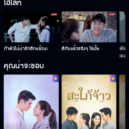
ไฮไลท์
พี่อาทิตย์ต้องเป็นของแป้ง
เป็นอะไร...เหงาเหรอ
ทำตัวไม่น่ารักอีกแล้วนะ
ดีกันแล้วจริงๆ ใช่มั้ย
พี่จะ
เอง
คุณน่าจะชอบ
พี่อาทิตย์ไม่ต้องอาย
ขอโทษที่ไม่ได้อยู่ข้างๆ
ถ้าอยากรู้ก็ต้องรอดู