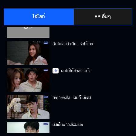
ไฮไลท์
EP อื่นๆ
เธอจะชดใช้ยังไง
ฉันไม่เอาทำเมีย…จำไว้เลย
ผมไม่ได้ทำอะไรแป้ง
ให้ตายยังไง…ผมก็ไม่แต่ง
มึงเป็นบ้าอะไรวะเนี่ย