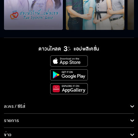
ฝากเนื้อฝากตัวด้วยนะ
ดาวตกจริงๆ ด้วย อธิษฐานสิ
ดาวน์โหลด
แอปพลิเคชั่น
ต้องเรียกว่าพี่อาทิตย์ทุกคำ
พี่จะเป็นเพื่อนคนแรกให้แป้งเอง
ละคร / ซีรีส์
ละคร/ซีรีส์
รายการ
ดีกันแล้วจริงๆ ใช่มั้ย
ซีรีส์นานาชาติ
รายการทั้งหมด
ข่าว