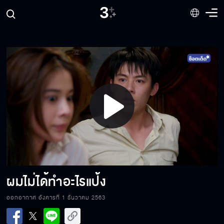
ไม่อยากได้พี่อาทิตย์เป็นผัวอีกแล้ว
ไปอ่อยเพื่อนฉันมาอีกรึเปล่า
Play
ทำตัวเป็นเด็ก เจ้าคิดเจ้าแค้น
Video
เธอได้ตายคามือฉันแน่
ผมไม่ได้ทำอะไรแป้ง
ออกอากาศ อังคารที่ 1 ธันวาคม 2563
สันดานเปลี่ยนไม่ได้