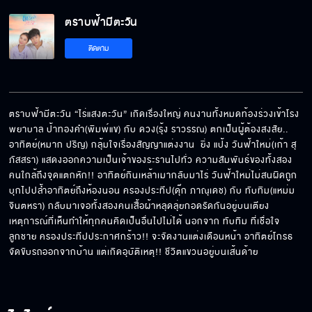
ตราบฟ้ามีตะวัน
จะออกไปไหนก็ไปเลย
ติดตาม
แป้งแค่อยากได้ยินเสียง
ตราบฟ้ามีตะวัน “ไร่แสงตะวัน” เกิดเรื่องใหญ่ คนงานทั้งหมดท้องร่วงเข้าโรง
พยาบาล ป้าทองคำ(พิมพ์แข) กับ ดวง(รุ้ง ราวรรณ) ตกเป็นผู้ต้องสงสัย.. 
อาทิตย์(หมาก ปริญ) กลุ้มใจเรื่องสัญญาแต่งงาน  ยิ่ง แป้ง วันฟ้าใหม่(เก้า สุ
เป็นแบบนี้พี่ถึงไม่อยากเจอ
ภัสสรา) แสดงออกความเป็นเจ้าของระรานไปทั่ว ความสัมพันธ์ของทั้งสอง
คนใกล้ถึงจุดแตกหัก!! อาทิตย์กินเหล้าเมากลับมาไร่ วันฟ้าใหม่ไม่สนผิดถูก
บุกไปปล้ำอาทิตย์ถึงห้องนอน ครองประทีป(ดุ๊ก ภาณุเดช) กับ ทับทิม(แหม่ม 
จินตหรา) กลับมาเจอทั้งสองคนเสื้อผ้าหลุดลุ่ยกอดรัดกันอยู่บนเตียง 
เหตุการณ์ที่เห็นทำให้ทุกคนคิดเป็นอื่นไปไม่ได้ นอกจาก ทับทิม ที่เชื่อใจ
แป้งกำลังล้ำเส้นพี่
ลูกชาย ครองประทีปประกาศกร้าว!! จะจัดงานแต่งเดือนหน้า อาทิตย์โกรธ
จัดขับรถออกจากบ้าน แต่เกิดอุบัติเหตุ!! ชีวิตแขวนอยู่บนเส้นด้าย
ผมจะไม่มีวันแต่งงานกับแป้ง