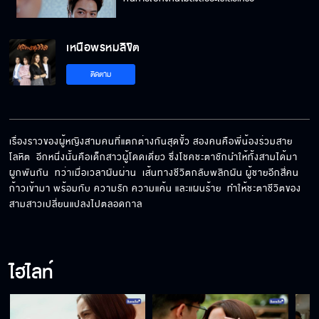
เหนือพรหมลิขิต
ลูกไม่อยู่กับเราแล้วค่ะ
ติดตาม
นังงูพิษนั่น พี่ปล่อยลงนรกไปแล้ว
เรื่องราวของผู้หญิงสามคนที่แตกต่างกันสุดขั้ว สองคนคือพี่น้องร่วมสาย
โลหิต  อีกหนึ่งนั้นคือเด็กสาวผู้โดดเดี่ยว ซึ่งโชคชะตาชักนำให้ทั้งสามได้มา
ผูกพันกัน  ทว่าเมื่อเวลาผันผ่าน  เส้นทางชีวิตกลับพลิกผัน ผู้ชายอีกสี่คน
อย่าดูถูกฉัน คนอย่างรสรินไม่เคยอ่อนแอ
ก้าวเข้ามา พร้อมกับ ความรัก ความแค้น และแผนร้าย  ทำให้ชะตาชีวิตของ
สามสาวเปลี่ยนแปลงไปตลอดกาล
ผู้หญิงเลว ๆ อย่างฉันจะมีโอกาสสักครั้งมั้ย
ไฮไลท์
ไม่ต้องห่วงแม่นะ แม่สบายแล้ว