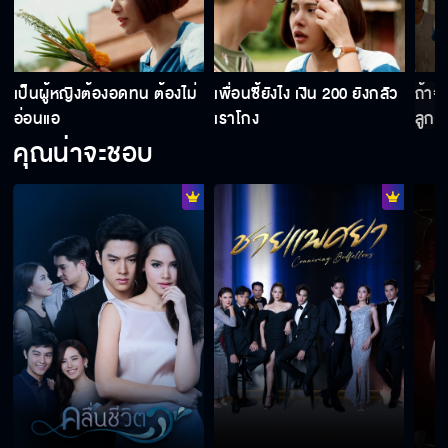
ถ้าลื้อไม่หยุด กระสุนวิ่งไปหา อาปา แน่
เป็นผู้หญิงต้องอดทน ต้องไม่
เพื่อนซี้ยังไง เงิน 200 ยังกลัว
ถ้าจ
อ่อนแอ
เราโกง
ลูกค้
คุณน่าจะชอบ
สุดท้ายไปคว้าลูกมาเฟียขายยามาทำผัว
ในที่สุดเราก็ได้มีลูก เหมือนที่เราฝันไว้ตลอด
ถ้าคุณเข้าไปเสียบได้ รับรองได้ความลับเพียบ
จะทำให้เห็นว่าจะกระชากเทพเจ้าลงจากสวรรค์ยัง