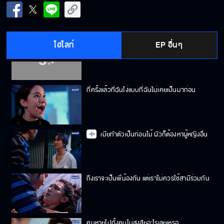
คิดว่าไม่รู้เหรอว่าแกคิดอะไรกับเมียฉัน
ไฮไลท์
EP อื่นๆ
อั๊วะจะไม่ยอมให้ฮีใช้อั๊วะเป็นข้อต่อรองอีกต่อไป
กี่ครั้งแล้วที่ฉันโง่แบบที่ฉันไม่เคยเป็นมาก่อน
เมียทำตัวเป็นท่อนไม้ ผัวก็ต้องหาผู้หญิงอื่น
ถึงเราจะเป็นพี่น้องกัน แต่เราไม่ควรใช้สามีร่วมกัน
คนหายไปทั้งคนไม่สงสัยอะไรเลยเหรอ