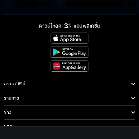
ไง
ถึงเวลาแล้วสินะที่จะได้ตอบแทนบุญคุณ
ดาวน์โหลด
แอปพลิเคชั่น
ฉันไม่ใช่พวกคลั่งของนอก ชอบ copy ไอเดียคน
อื่น
ผมอยากให้คุณใช้ชีวิตช้าลงบ้าง
ละคร / ซีรีส์
ละคร/ซีรีส์
รายการ
ซีรีส์นานาชาติ
ฉันทำทุกอย่างให้คุณตั้งแต่เรื่องบนเตียงยันโต๊ะ
รายการทั้งหมด
ข่าว
พนัน
การ์ตูน & เกม
ข่าวทั้งหมด
LIVE
เงินก็เงินสามีฉัน เธอจะมาเดือดร้อนอะไรด้วย
รายการข่าว
ทีวีออนไลน์