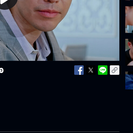
lay
ideo
อ