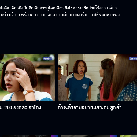
ลหิต  อีกหนึ่งนั้นคือเด็กสาวผู้โดดเดี่ยว ซึ่งโชคชะตาชักนำให้ทั้งสามได้มา
สี่คนก้าวเข้ามา พร้อมกับ ความรัก ความแค้น และแผนร้าย  ทำให้ชะตาชีวิตของ
เงิน 200 ยังกลัวเราโกง
ถ้าจะค้าขายอย่าทะเลาะกับลูกค้า