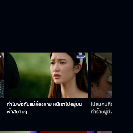
ผู้หญิงเลว ๆ อย่างฉันจะมีโอกาสสัก
ครั้งมั้ย
ไม่ต้องห่วงแม่นะ แม่สบายแล้ว
ถ้าลื้อไม่หยุด กระสุนวิ่งไปหา อาปา แน่
ทำไมพ่อกับแม่ต้องตาย หนีเราไปอยู่บน
ไปสมคบคิดกับคนนอ
สุดท้ายไปคว้าลูกมาเฟียขายยามาทำ
ฟ้าสบายๆ
ทำร้ายผู้มีพระคุณ
ผัว