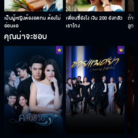
อั๊วจะเลือกเองว่าจะให้ใครขึ้นมาแทนอั๊ว
เป็นผู้หญิงต้องอดทน ต้องไม่
เพื่อนซี้ยังไง เงิน 200 ยังกลัว
ถ้าจ
อ่อนแอ
เราโกง
ลูกค้
คุณน่าจะชอบ
ที่ผ่านมาเราเหนื่อยมากเลย ไม่มีชุนคอยช่วย
เหมือนเมื่อก่อน
ที่แท้ก็เสียท่าให้คู่ขาเก่า น่าขายหน้า
ถ้ารู้ว่ายังคิดถึงพี่อยู่ พี่กลับมาหานานแล้ว
คนเครดิตติดลบอย่างมันจะไปเอาเงินมาจากไหน