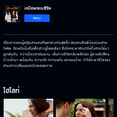
เหนือพรหมลิขิต
ผมให้โอกาสคุณแล้ว จะหาว่าผมแย่งผลงานคุณไม่
ติดตาม
ได้นะ
ถ้าไม่ได้คุณช่วยไว้ ฉันคงตายไปแล้ว
เรื่องราวของผู้หญิงสามคนที่แตกต่างกันสุดขั้ว สองคนคือพี่น้องร่วมสาย
โลหิต  อีกหนึ่งนั้นคือเด็กสาวผู้โดดเดี่ยว ซึ่งโชคชะตาชักนำให้ทั้งสามได้มา
ผูกพันกัน  ทว่าเมื่อเวลาผันผ่าน  เส้นทางชีวิตกลับพลิกผัน ผู้ชายอีกสี่คน
คุณสอบสัมภาษณ์ตกนะ เสียใจด้วย
ก้าวเข้ามา พร้อมกับ ความรัก ความแค้น และแผนร้าย  ทำให้ชะตาชีวิตของ
สามสาวเปลี่ยนแปลงไปตลอดกาล
ตั้งต้นชีวิตใหม่ พี่ไปขายบริษัทซะ !
ไฮไลท์
ทิ้งชีวิตเดิมไว้ที่นั่น ตอนนี้ลื้อตายไปแล้ว