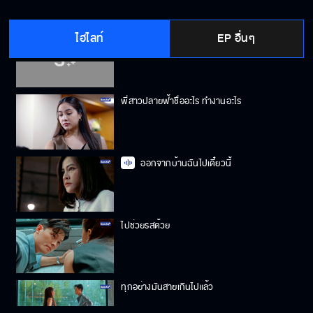
ไฮไลท์
EP อื่นๆ
คนขี้ขโมยพวกนั้นทำอะไรก็ต้องพินาศ
พี่สาวปลายฟ้าชื่ออะไร ทำงานอะไร
ออกจากบ้านฉันไปเดี๋ยวนี้
ไปช่วยรสด้วย
ทุกอย่างมันสายเกินไปแล้ว