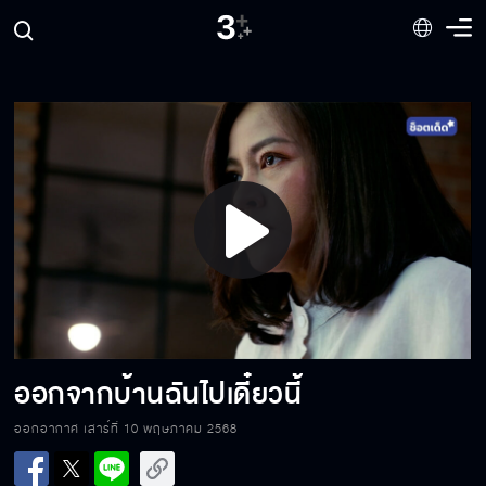
ไม่ได้ไปทำธุรกิจแต่ไปติดผู้หญิง
ของเหลวบนศีรษะไม่ใช่เลือดค่ะ น่าจะเป็นน้ำแดง
Play
การยอมไม่ได้แปลว่าแพ้เสมอไป
Video
พ่อวางแผนเรียกค่าไถ่ตัวเองเพราะเงินใช่มั้ย
ออกจากบ้านฉันไปเดี๋ยวนี้
ออกอากาศ เสาร์ที่ 10 พฤษภาคม 2568
มันอยากได้เงินเท่าไหร่ให้มันไป ยิ่งเยอะยิ่งดี