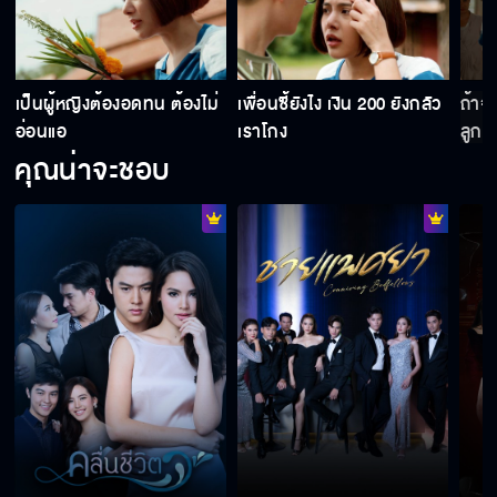
เตี่ยไม่เคยคิดจะเป็นพ่อของรสเลย
เป็นผู้หญิงต้องอดทน ต้องไม่
เพื่อนซี้ยังไง เงิน 200 ยังกลัว
ถ้าจ
อ่อนแอ
เราโกง
ลูกค้
คุณน่าจะชอบ
แม่จะบ้าเงินไปถึงไหน เห็นเงินสำคัญกว่าชีวิต
ชีวิตที่ผ่านมามันสอนฉันว่าไม่มีอะไรแน่นอน
พูดดี ๆ นะเจ๊ เรื่องอะไรมาด่าพ่อหนูแบบนี้
ไม่รู้สึกอะไรบ้างเหรอที่พ่อมีผู้หญิงคนอื่น