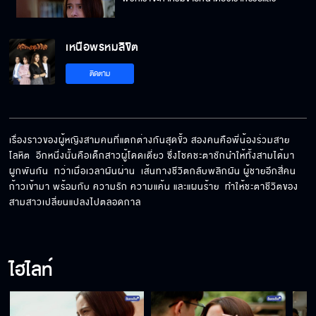
เหนือพรหมลิขิต
ที่ดินของเมียฉันเอง ฉันไม่เบี้ยวหรอก
ติดตาม
พ่อแม่ให้ชีวิตเป็นต้นทุนแล้ว เราต้องใช้มันให้เป็น
เรื่องราวของผู้หญิงสามคนที่แตกต่างกันสุดขั้ว สองคนคือพี่น้องร่วมสาย
โลหิต  อีกหนึ่งนั้นคือเด็กสาวผู้โดดเดี่ยว ซึ่งโชคชะตาชักนำให้ทั้งสามได้มา
ผูกพันกัน  ทว่าเมื่อเวลาผันผ่าน  เส้นทางชีวิตกลับพลิกผัน ผู้ชายอีกสี่คน
พ่อแม่ให้ชีวิตเป็นต้นทุนแล้ว เราต้องใช้มันให้เป็น
ก้าวเข้ามา พร้อมกับ ความรัก ความแค้น และแผนร้าย  ทำให้ชะตาชีวิตของ
สามสาวเปลี่ยนแปลงไปตลอดกาล
เราจะเป็นเห็บหมัดเกาะติด ชุน ไปตลอดชาติ
ไฮไลท์
หนูก็เคยเป็นภาระของแม่ ตอนนี้ก็สลับกันบ้างไง