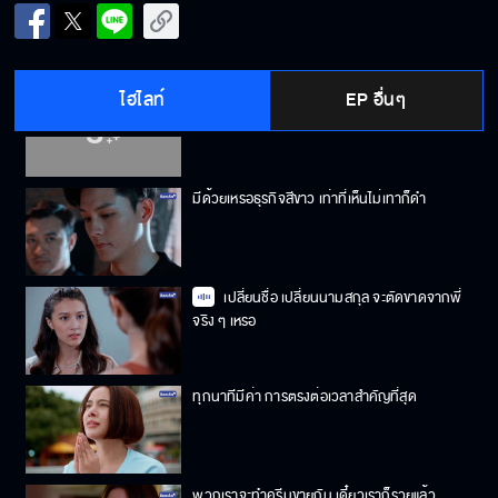
พี่เห็นแก่ตัว ทรยศหักหลังพี่รสได้อย่างเลือดเย็น
ไฮไลท์
EP อื่นๆ
เรามันนักธุรกิจหนุ่มเจ้าเสน่ห์ด้วยกันทั้งคู่
มีด้วยเหรอธุรกิจสีขาว เท่าที่เห็นไม่เทาก็ดำ
เปลี่ยนชื่อ เปลี่ยนนามสกุล จะตัดขาดจากพี่
จริง ๆ เหรอ
ทุกนาทีมีค่า การตรงต่อเวลาสำคัญที่สุด
พวกเราจะทำครีมขายกัน เดี๋ยวเราก็รวยแล้ว