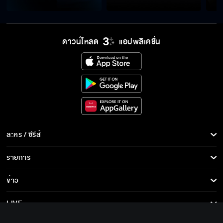
ไม่ต้องกลัวหรอก หนูจะมีผัวดี ๆ ให้แม่ดู
ดาวน์โหลด
แอปพลิเคชั่น
แกเอาเครื่องซักผ้าเฮงซวยมาหลอกขายลูกสาวฉัน
จะเอายังไงคะ แบบนี้เอาเปรียบกันหนิ
ละคร / ซีรีส์
ละคร/ซีรีส์
รายการ
ซีรีส์นานาชาติ
ใครใช้ให้เธอเอาเงินไปซื้อเครื่องซักผ้า
รายการทั้งหมด
ข่าว
การ์ตูน & เกม
ข่าวทั้งหมด
LIVE
ในรอบชิงชนะเลิศ เราจะตัดสินใจด้วยจำนวน
รายการข่าว
ทีวีออนไลน์