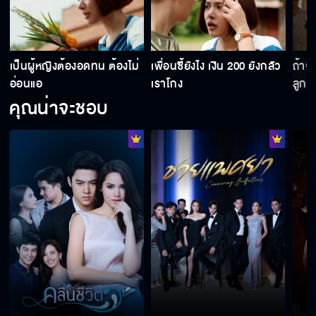
เธอต้องให้เกียรติเขา เหมือนที่เธอเคารพฉัน
เป็นผู้หญิงต้องอดทน ต้องไม่
เพื่อนซี้ยังไง เงิน 200 ยังกลัว
ถ้าจ
อ่อนแอ
เราโกง
ลูกค้
คุณน่าจะชอบ
ผมอยากให้วางมือ ขายธุรกิจทุกอย่างไปซะ
ขอแค่ทำตามที่รับปากไว้ก็พอ
ศักดิ์ศรีมันกินได้มั้ย มันทำให้เรามีเงินใช้หรือเปล่า
ไม่ต้องมาติดต่อฉันอีก เราจบกันแค่นี้