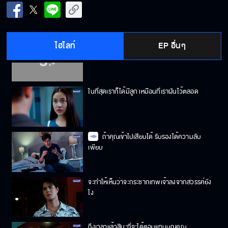
ถ้าลื้อไม่หยุด กระสุนวิ่งไปหา อาปา แน่
ไฮไลท์
EP อื่นๆ
สุดท้ายไปคว้าลูกมาเฟียขายยามาทำผัว
ในที่สุดเราก็ได้มีลูก เหมือนที่เราฝันไว้ตลอด
ถ้าคุณเข้าไปเสียบได้ รับรองได้ความลับ
เพียบ
จะทำให้เห็นว่าจะกระชากเทพเจ้าลงจากสวรรค์ยัง
ไง
ถึงเวลาแล้วสินะที่จะได้ตอบแทนบุญคุณ