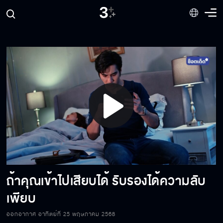
ลูกไม่อยู่กับเราแล้วค่ะ
นังงูพิษนั่น พี่ปล่อยลงนรกไปแล้ว
อย่าดูถูกฉัน คนอย่างรสรินไม่เคยอ่อนแอ
Play
ผู้หญิงเลว ๆ อย่างฉันจะมีโอกาสสักครั้งมั้ย
Video
ถ้าคุณเข้าไปเสียบได้ รับรองได้ความลับ
ไม่ต้องห่วงแม่นะ แม่สบายแล้ว
เพียบ
ออกอากาศ อาทิตย์ที่ 25 พฤษภาคม 2568