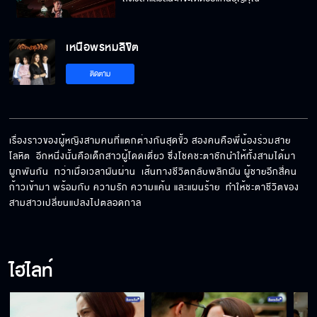
เหนือพรหมลิขิต
ฉันไม่ใช่พวกคลั่งของนอก ชอบ copy ไอเดียคน
ติดตาม
อื่น
ผมอยากให้คุณใช้ชีวิตช้าลงบ้าง
เรื่องราวของผู้หญิงสามคนที่แตกต่างกันสุดขั้ว สองคนคือพี่น้องร่วมสาย
โลหิต  อีกหนึ่งนั้นคือเด็กสาวผู้โดดเดี่ยว ซึ่งโชคชะตาชักนำให้ทั้งสามได้มา
ผูกพันกัน  ทว่าเมื่อเวลาผันผ่าน  เส้นทางชีวิตกลับพลิกผัน ผู้ชายอีกสี่คน
ฉันทำทุกอย่างให้คุณตั้งแต่เรื่องบนเตียงยันโต๊ะ
ก้าวเข้ามา พร้อมกับ ความรัก ความแค้น และแผนร้าย  ทำให้ชะตาชีวิตของ
พนัน
สามสาวเปลี่ยนแปลงไปตลอดกาล
เงินก็เงินสามีฉัน เธอจะมาเดือดร้อนอะไรด้วย
ไฮไลท์
คุณรักผม หรือ คุณรักชุน กันแน่