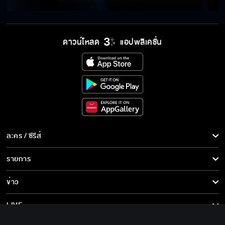
คุณคือสิ่งที่ดีที่สุดในชีวิตเด็กกำพร้าอย่างมัน
ดาวน์โหลด
แอปพลิเคชั่น
ลื้อพูดเหมือนลื้ออยากให้ตาย
ลืมเรื่องของเราไม่ได้ เลยต้องหาหนุ่มตี๋หล่อมาช่วย
ละคร / ซีรีส์
ดามใจ
ละคร/ซีรีส์
รายการ
ซีรีส์นานาชาติ
ยัดเยียดให้ผมเป็นพวกเดียวกับคนพวกนี้ได้ยังไง
รายการทั้งหมด
ข่าว
การ์ตูน & เกม
ข่าวทั้งหมด
LIVE
ฉันไม่เคยทรยศคนที่บอกว่ารักกัน
รายการข่าว
ทีวีออนไลน์