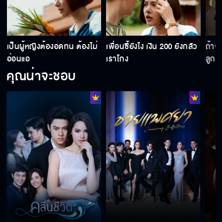
เป็นผู้หญิงต้องอดทน ต้องไม่
เพื่อนซี้ยังไง เงิน 200 ยังกลัว
ถ้าจ
อ่อนแอ
เราโกง
ลูกค้
คุณน่าจะชอบ