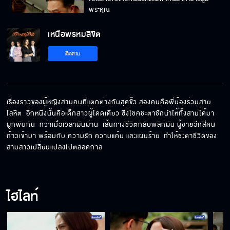
พระคุณ
เหนือพรหมลิขิต
ทำไมพ่อกับแม่ต้องตาย หนีเราไปอยู่บนฟ้า
ติดตาม
สบายๆ
ถ้าจะค้าขายอย่าทะเลาะกับลูกค้า
เรื่องราวของผู้หญิงสามคนที่แตกต่างกันสุดขั้ว สองคนคือพี่น้องร่วมสาย
โลหิต  อีกหนึ่งนั้นคือเด็กสาวผู้โดดเดี่ยว ซึ่งโชคชะตาชักนำให้ทั้งสามได้มา
ผูกพันกัน  ทว่าเมื่อเวลาผันผ่าน  เส้นทางชีวิตกลับพลิกผัน ผู้ชายอีกสี่คน
เพื่อนซี้ยังไง เงิน 200 ยังกลัวเราโกง
ก้าวเข้ามา พร้อมกับ ความรัก ความแค้น และแผนร้าย  ทำให้ชะตาชีวิตของ
สามสาวเปลี่ยนแปลงไปตลอดกาล
เป็นผู้หญิงต้องอดทน ต้องไม่อ่อนแอ
ไฮไลท์