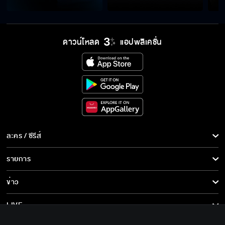
ดาวน์โหลด
แอปพลิเคชั่น
ละคร / ซีรีส์
ละคร/ซีรีส์
รายการ
ซีรีส์นานาชาติ
รายการทั้งหมด
ข่าว
การ์ตูน & เกม
ข่าวทั้งหมด
LIVE
รายการข่าว
ทีวีออนไลน์