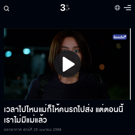
แกเอาเครื่องซักผ้าเฮงซวยมาหลอกขายลูกสาวฉัน
จะเอายังไงคะ แบบนี้เอาเปรียบกันหนิ
ใครใช้ให้เธอเอาเงินไปซื้อเครื่องซักผ้า
Play
ในรอบชิงชนะเลิศ เราจะตัดสินใจด้วยจำนวน
Video
ลูกโป่ง
เวลาไปไหนแม่ก็ให้คนรถไปส่ง แต่ตอนนี้
ค่าใช้จ่ายทุกอย่างฉันจะหักจากค่าจ้าง
เราไม่มีแม่แล้ว
ออกอากาศ ศุกร์ที่ 25 เมษายน 2568