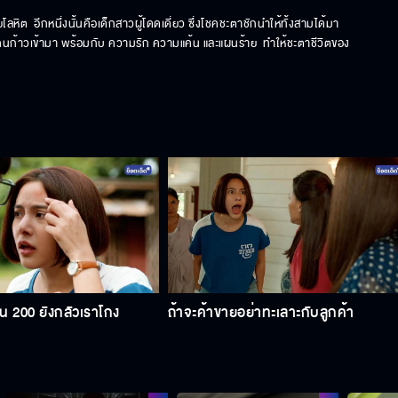
ลหิต  อีกหนึ่งนั้นคือเด็กสาวผู้โดดเดี่ยว ซึ่งโชคชะตาชักนำให้ทั้งสามได้มา
สี่คนก้าวเข้ามา พร้อมกับ ความรัก ความแค้น และแผนร้าย  ทำให้ชะตาชีวิตของ
เงิน 200 ยังกลัวเราโกง
ถ้าจะค้าขายอย่าทะเลาะกับลูกค้า