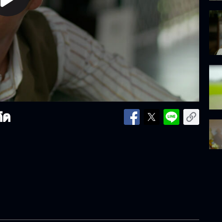
lay
ideo
กิด