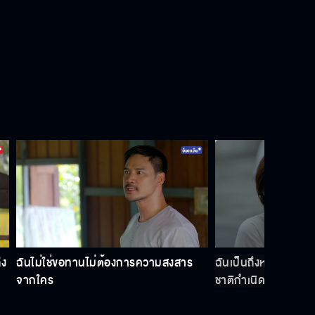
ท่านชายกล้าขอโทษเราสองแม่ลูกมั้ย
ชอบแย่งเมียชาวบ้าน แกอยากตายใช่
มั้ย
พี่สัญญากับฉันได้มั้ยว่าพี่จะกลับมา
ถ้าใครรู้ว่าเราห่วงผู้ชายที่ไม่ใช่สามี คง
ึง
ฉันไม่ใช่ขอทานไม่ต้องการความสงสาร
ฉันเป็นถึงหลานพระยา
โดนประณาม
จากใคร
ชาติกำเนิดใคร