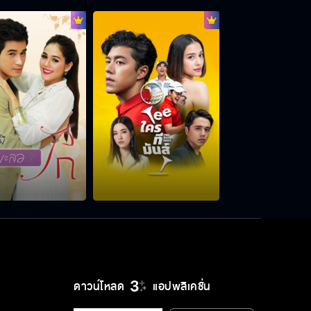
หนีได้ก็หนีไป ตำรวจมาเมื่อไหร่ดิ้นไม่
หลุดแน่
คนบางคนแค่เกิดมาเพื่อได้รัก ไม่ได้เกิด
มาเพื่อใช้ชีวิตด้วยกัน
ถ้าหม่อมยอมคุกเข่าสาบาน ฉันถึงจะ
ยอมเลิกแล้วต่อกัน
งามรู้ดีว่าการถูกขับไล่มันเจ็บขนาดไหน
ดาวน์โหลด
แอปพลิเคชั่น