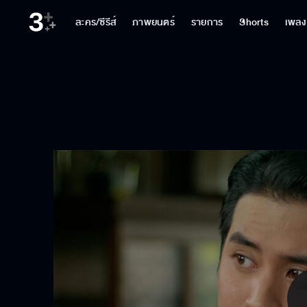
ละคร/ซีรีส์
ภาพยนตร์
รายการ
Shorts
เพลง