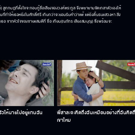
์) ลูกกบฏที่ตั้งใจจะกอบกู้ชื่อเสียงของวงศ์ตระกูล จึงพยายามขัดเกลาตัวเองให้
ให้เธอหยิ่งในศักดิ์ศรี เกินกว่าจะยอมรับคำว่าแพ้ แต่ยิ่งดิ้นรนแสวงหา สิ่ง
ือเธอ จากหัวใจของชายแสนดีที่ ชื่อ เทียน(ณภัทร เสียงสมบุญ) ซึ่งพร้อมจะ
วให้นายไปอยู่แทนฉัน
พี่สาละจะคิดถึงฉันเหมือนอย่างที่ฉันคิดถ
เขาไหม