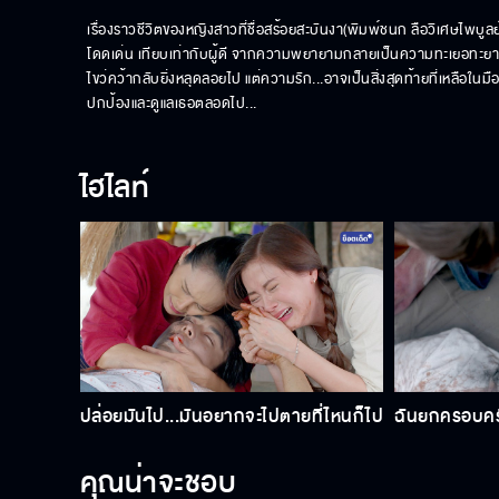
เรื่องราวชีวิตของหญิงสาวที่ชื่อสร้อยสะบันงา(พิมพ์ชนก ลือวิเศษไพบูลย
โดดเด่น เทียบเท่ากับผู้ดี จากความพยายามกลายเป็นความทะเยอทะยานที่ทำ
ไขว่คว้ากลับยิ่งหลุดลอยไป แต่ความรัก...อาจเป็นสิ่งสุดท้ายที่เหลือในม
ปกป้องและดูแลเธอตลอดไป...
ไฮไลท์
ปล่อยมันไป...มันอยากจะไปตายที่ไหนก็ไป
ฉันยกครอบครั
คุณน่าจะชอบ