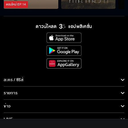
ตอนใหม่
EP.
14
ดาวน์โหลด
แอปพลิเคชั่น
ละคร / ซีรีส์
ละคร/ซีรีส์
รายการ
ซีรีส์นานาชาติ
รายการทั้งหมด
ข่าว
การ์ตูน & เกม
ข่าวทั้งหมด
LIVE
รายการข่าว
ทีวีออนไลน์