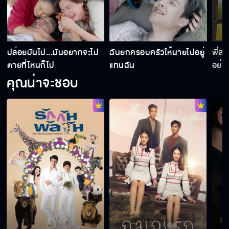
ปล่อยมันไป...มันอยากจะไป
ฉันยกครอบครัวให้นายไปอยู่
พี่ส
ตายที่ไหนก็ไป
แทนฉัน
อย่าง
คุณน่าจะชอบ