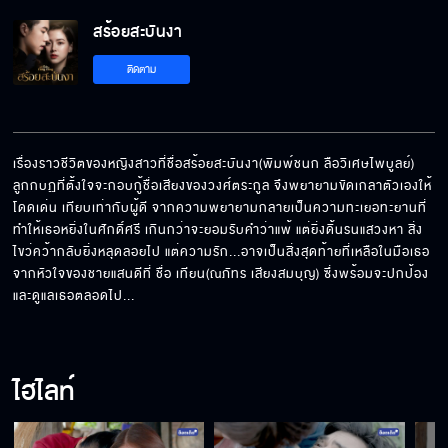
สร้อยสะบันงา
ติดตาม
เรื่องราวชีวิตของหญิงสาวที่ชื่อสร้อยสะบันงา(พิมพ์ชนก ลือวิเศษไพบูลย์) 
ลูกกบฏที่ตั้งใจจะกอบกู้ชื่อเสียงของวงศ์ตระกูล จึงพยายามขัดเกลาตัวเองให้
โดดเด่น เทียบเท่ากับผู้ดี จากความพยายามกลายเป็นความทะเยอทะยานที่
ทำให้เธอหยิ่งในศักดิ์ศรี เกินกว่าจะยอมรับคำว่าแพ้ แต่ยิ่งดิ้นรนแสวงหา สิ่ง
ไขว่คว้ากลับยิ่งหลุดลอยไป แต่ความรัก...อาจเป็นสิ่งสุดท้ายที่เหลือในมือเธอ 
จากหัวใจของชายแสนดีที่ ชื่อ เทียน(ณภัทร เสียงสมบุญ) ซึ่งพร้อมจะปกป้อง
และดูแลเธอตลอดไป...
ไฮไลท์