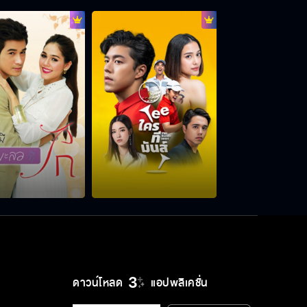
แกมันคนชั้นต่ำ ทำไมฉันต้องเกรงใจ
รูปลับ ๆ ถ้าใครได้เห็น คงลือกระฉ่อน
ฉันจะพิสูจน์ว่าฉันไม่ได้รั้งพี่อีกต่อไป
งามไม่ใช่แค่น้องสาว งามเป็นยิ่งกว่า
ชีวิต
ดาวน์โหลด
แอปพลิเคชั่น