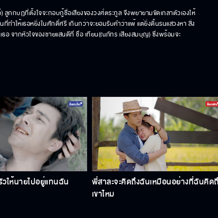
์) ลูกกบฏที่ตั้งใจจะกอบกู้ชื่อเสียงของวงศ์ตระกูล จึงพยายามขัดเกลาตัวเองให้
ให้เธอหยิ่งในศักดิ์ศรี เกินกว่าจะยอมรับคำว่าแพ้ แต่ยิ่งดิ้นรนแสวงหา สิ่ง
ือเธอ จากหัวใจของชายแสนดีที่ ชื่อ เทียน(ณภัทร เสียงสมบุญ) ซึ่งพร้อมจะ
วให้นายไปอยู่แทนฉัน
พี่สาละจะคิดถึงฉันเหมือนอย่างที่ฉันคิดถ
เขาไหม