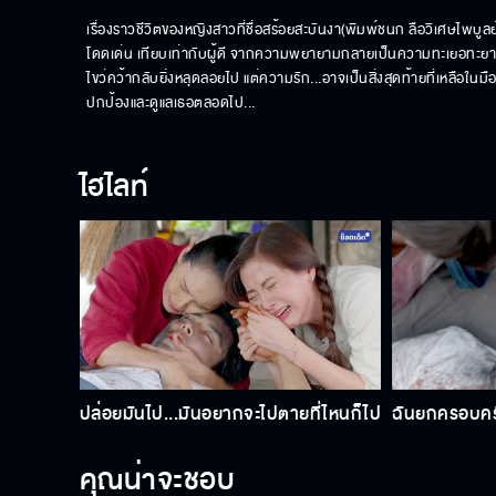
เรื่องราวชีวิตของหญิงสาวที่ชื่อสร้อยสะบันงา(พิมพ์ชนก ลือวิเศษไพบูลย
โดดเด่น เทียบเท่ากับผู้ดี จากความพยายามกลายเป็นความทะเยอทะยานที่ทำ
ไขว่คว้ากลับยิ่งหลุดลอยไป แต่ความรัก...อาจเป็นสิ่งสุดท้ายที่เหลือในม
ปกป้องและดูแลเธอตลอดไป...
ไฮไลท์
ปล่อยมันไป...มันอยากจะไปตายที่ไหนก็ไป
ฉันยกครอบครั
คุณน่าจะชอบ