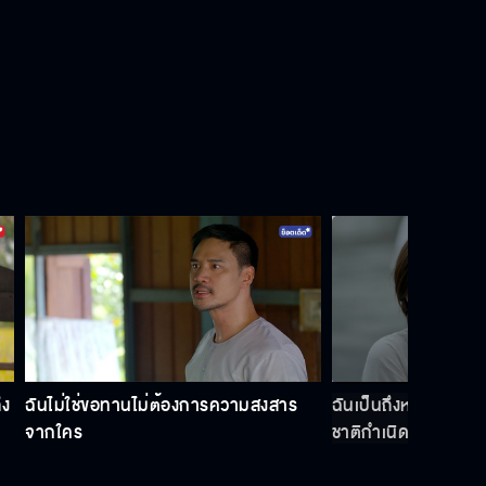
เข้าวังมาไม่ทันไร ได้ดีกว่าฉันอีก
ต่อจากนี้ไป เทียนเล่มนี้จะส่องสว่างโชติ
ช่วง
อย่ามาชิงดีชิ่งเด่นด้วยวิธีสกปรกแบบนี้
พี่เกิดมาเพื่อเป็นของฉัน ใครก็แย่งไปไม่
ึง
ฉันไม่ใช่ขอทานไม่ต้องการความสงสาร
ฉันเป็นถึงหลานพระยา
ได้
จากใคร
ชาติกำเนิดใคร