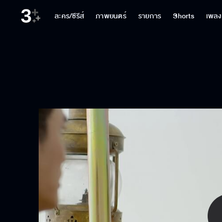
ละคร/ซีรีส์
ภาพยนตร์
รายการ
Shorts
เพลง