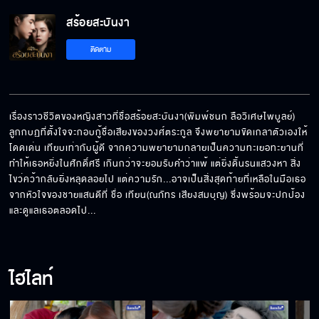
สร้อยสะบันงา
ติดตาม
เรื่องราวชีวิตของหญิงสาวที่ชื่อสร้อยสะบันงา(พิมพ์ชนก ลือวิเศษไพบูลย์) 
ลูกกบฏที่ตั้งใจจะกอบกู้ชื่อเสียงของวงศ์ตระกูล จึงพยายามขัดเกลาตัวเองให้
โดดเด่น เทียบเท่ากับผู้ดี จากความพยายามกลายเป็นความทะเยอทะยานที่
ทำให้เธอหยิ่งในศักดิ์ศรี เกินกว่าจะยอมรับคำว่าแพ้ แต่ยิ่งดิ้นรนแสวงหา สิ่ง
ไขว่คว้ากลับยิ่งหลุดลอยไป แต่ความรัก...อาจเป็นสิ่งสุดท้ายที่เหลือในมือเธอ 
จากหัวใจของชายแสนดีที่ ชื่อ เทียน(ณภัทร เสียงสมบุญ) ซึ่งพร้อมจะปกป้อง
และดูแลเธอตลอดไป...
ไฮไลท์