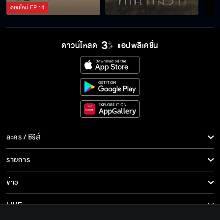
ตอนใหม่
EP.
14
ดาวน์โหลด
แอปพลิเคชั่น
ละคร / ซีรีส์
ละคร/ซีรีส์
รายการ
ซีรีส์นานาชาติ
รายการทั้งหมด
ข่าว
การ์ตูน & เกม
ข่าวทั้งหมด
LIVE
รายการข่าว
ทีวีออนไลน์