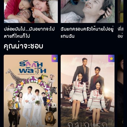
ปล่อยมันไป...มันอยากจะไป
ฉันยกครอบครัวให้นายไปอยู่
พี่ส
ตายที่ไหนก็ไป
แทนฉัน
อย่าง
คุณน่าจะชอบ