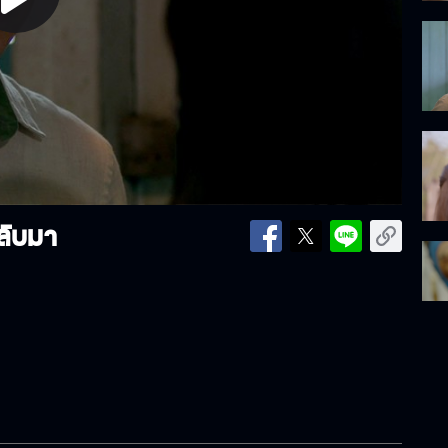
lay
ideo
กลับมา