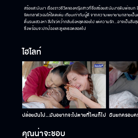
สร้อยสะบันงา เรื่องราวชีวิตของหญิงสาวที่ชื่อสร้อยสะบันงา(พิมพ์ชนก ล
ขัดเกลาตัวเองให้โดดเด่น เทียบเท่ากับผู้ดี จากความพยายามกลายเป็นควา
ดิ้นรนแสวงหา สิ่งไขว่คว้ากลับยิ่งหลุดลอยไป แต่ความรัก...อาจเป็นสิ่งส
ซึ่งพร้อมจะปกป้องและดูแลเธอตลอดไป
ไฮไลท์
ปล่อยมันไป...มันอยากจะไปตายที่ไหนก็ไป
ฉันยกครอบครั
คุณน่าจะชอบ