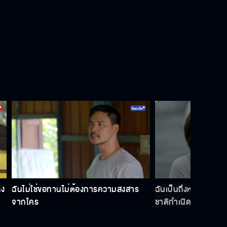
ฉันเลือกแล้ว นี่คือชีวิตของฉัน
ร้ายนักนะเรา…ไปยั่วเขาทำไม
ให้ที่บ้านรู้ไม่ได้ว่าฉันท้องไม่มีพ่อ
เนรคุณแม่เพราะผู้หญิงไร้ยางอาย
ึง
ฉันไม่ใช่ขอทานไม่ต้องการความสงสาร
ฉันเป็นถึงหลานพระยา
จากใคร
ชาติกำเนิดใคร