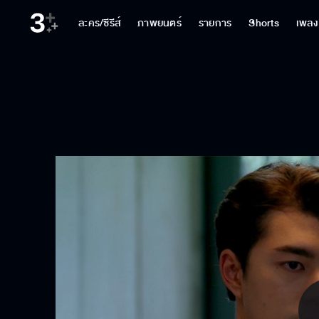
ละคร/ซีรีส์
ภาพยนตร์
รายการ
Shorts
เพลง