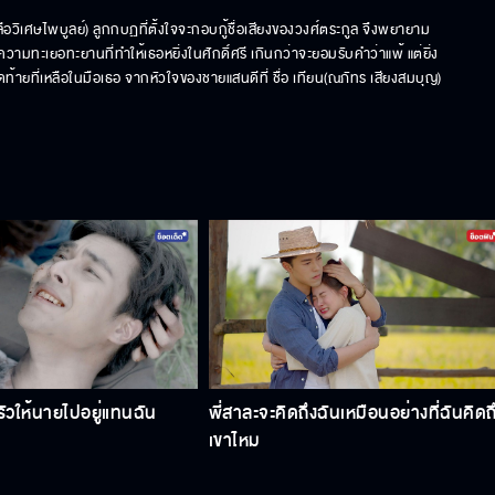
ือวิเศษไพบูลย์) ลูกกบฏที่ตั้งใจจะกอบกู้ชื่อเสียงของวงศ์ตระกูล จึงพยายาม
มทะเยอทะยานที่ทำให้เธอหยิ่งในศักดิ์ศรี เกินกว่าจะยอมรับคำว่าแพ้ แต่ยิ่ง
ุดท้ายที่เหลือในมือเธอ จากหัวใจของชายแสนดีที่ ชื่อ เทียน(ณภัทร เสียงสมบุญ) 
วให้นายไปอยู่แทนฉัน
พี่สาละจะคิดถึงฉันเหมือนอย่างที่ฉันคิดถ
เขาไหม