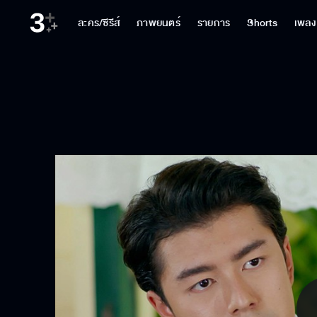
ละคร/ซีรีส์
ภาพยนตร์
รายการ
Shorts
เพลง