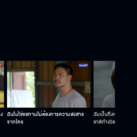
ท่านชายพูดเหมือนหญิงปัทม์ไม่ใช่ลูก
เวลาเปลี่ยนใจคนก็เปลี่ยน
คนที่ควรสำนึกคือพี่ชาย
ถ้าหญิงไปก็ไม่ต้องกลับมา
ึง
ฉันไม่ใช่ขอทานไม่ต้องการความสงสาร
ฉันเป็นถึงหลานพระยา
จากใคร
ชาติกำเนิดใคร