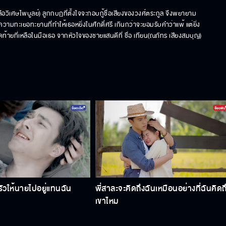
ือวิเศษไพบูลย์) ลูกกบฏที่ตั้งใจจะกอบกู้ชื่อเสียงของวงศ์ตระกูล จึงพยายาม
มทะเยอทะยานที่ทำให้เธอหยิ่งในศักดิ์ศรี เกินกว่าจะยอมรับคำว่าแพ้ แต่ยิ่ง
ุดท้ายที่เหลือในมือเธอ จากหัวใจของชายแสนดีที่ ชื่อ เทียน(ณภัทร เสียงสมบุญ) 
วให้นายไปอยู่แทนฉัน
พี่สาละจะคิดถึงฉันเหมือนอย่างที่ฉันคิดถ
เขาไหม