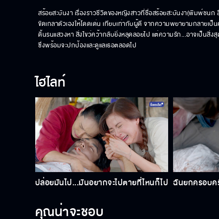
สร้อยสะบันงา เรื่องราวชีวิตของหญิงสาวที่ชื่อสร้อยสะบันงา(พิมพ์ชนก ล
ขัดเกลาตัวเองให้โดดเด่น เทียบเท่ากับผู้ดี จากความพยายามกลายเป็นควา
ดิ้นรนแสวงหา สิ่งไขว่คว้ากลับยิ่งหลุดลอยไป แต่ความรัก...อาจเป็นสิ่งส
ซึ่งพร้อมจะปกป้องและดูแลเธอตลอดไป
ไฮไลท์
ปล่อยมันไป...มันอยากจะไปตายที่ไหนก็ไป
ฉันยกครอบครั
คุณน่าจะชอบ