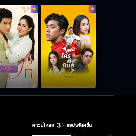
ชอบแย่งเมียชาวบ้าน แกอยากตายใช่
มั้ย
จะแน่ใจได้ยังไงว่าเด็กในท้องไม่ใช่ลูกไอ้
เทียน
มีอะไรที่ฉันสู้งามไม่ได้
เกินไปแล้วนะ อีหม่อมงาม
ดาวน์โหลด
แอปพลิเคชั่น