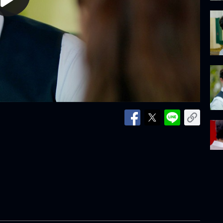
lay
ideo