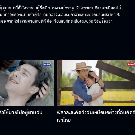
์) ลูกกบฏที่ตั้งใจจะกอบกู้ชื่อเสียงของวงศ์ตระกูล จึงพยายามขัดเกลาตัวเองให้
ให้เธอหยิ่งในศักดิ์ศรี เกินกว่าจะยอมรับคำว่าแพ้ แต่ยิ่งดิ้นรนแสวงหา สิ่ง
ือเธอ จากหัวใจของชายแสนดีที่ ชื่อ เทียน(ณภัทร เสียงสมบุญ) ซึ่งพร้อมจะ
วให้นายไปอยู่แทนฉัน
พี่สาละจะคิดถึงฉันเหมือนอย่างที่ฉันคิดถ
เขาไหม