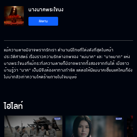
นางนาคพระโขนง
นังสารเลว มึงกล้าทำของใส่ลูกกูเหรอ
ติดตาม
ฉันจะอยู่กับคนที่ฉันรัก ต่อให้อดมื้อกินมื้อก็ไม่
เสียดาย
แม้ความตายมิอาจพรากรักเรา ตํานานผีไทยที่โด่งดังที่สุดในหน้า
ประวัติศาสตร์ เรื่องราวความรักต่างภพของ “แม่นาค” และ “นายมาก” แห่ง
บางพระโขนงที่แม้กระทั่งความตายก็มิอาจพรากทั้งสองจากกันได้ เมื่อชาว
ต่อให้รู้ว่ารักกันแล้วต้องตาย ก็ยินดีตายเพราะ
บ้านรู้ว่า “นาค” เป็นผีจึงต้องหาทางกําจัด แต่ต่อให้ผีแม่นาคเฮี้ยนแค่ไหนก็ยัง
ชายที่รัก
ไม่น่ากลัวเท่าความโหดร้ายภายในใจมนุษย์
อีแก่นี่ก็แค่หมอผีลวงโลก
ไฮไลท์
มึงจะบอกว่าแม่นาคเป็นผีใช่มั้ย