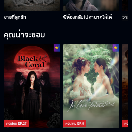
ปีกกล้าขาแข็งหากินเองได้ ไม่ต้องพึ่งกู
ชายที่ลูกรัก
พี่ต้องกลับไปหานาคให้ได้
วาสน
คุณน่าจะชอบ
ที่มึงจะเป็นบ้าไม่ใช่เพราะกู แต่เพราะเมียมึง
วันหนึ่ง ผัวเอ็งก็ต้องรู้อยู่ดี
ฉันจะกลับไปอยู่กับผีลูกผีเมีย แม่จะได้สบายใจ
อยากให้พี่กอดฉันแบบนี้ตลอดไป
ตอนใหม่
EP.
27
ตอนใหม่
EP.
8
ตอนใ