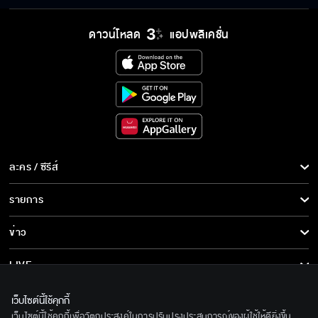
จะไปพระโขนง ระวังทั้งโจรทั้งผี
ดาวน์โหลด
แอปพลิเคชั่น
อย่านึกว่ากูไม่รู้ว่ามึงอยากได้ไอ้มากเป็นผัวจนตัว
สั่น
พวกมึงตายไปแล้ว ไม่ใช่เหรอ
ละคร / ซีรีส์
ละคร/ซีรีส์
รายการ
ซีรีส์นานาชาติ
พี่ต้องกลับไปหานาคให้ได้
รายการทั้งหมด
ข่าว
การ์ตูน & เกม
ข่าวทั้งหมด
LIVE
แก่จนจะเข้าโลงอยู่แล้ว หัดอยู่ในศีลในธรรมซะบ้าง
รายการข่าว
ทีวีออนไลน์
เกี่ยวกับเรา
เว็บไซต์นี้ใช้คุกกี้
ข่าวประชาสัมพันธ์
เว็บไซต์นี้ใช้คุกกี้เพื่อวัตถุประสงค์ในการปรับปรุงประสบการณ์ของผู้ใช้ให้ดียิ่งขึ้น